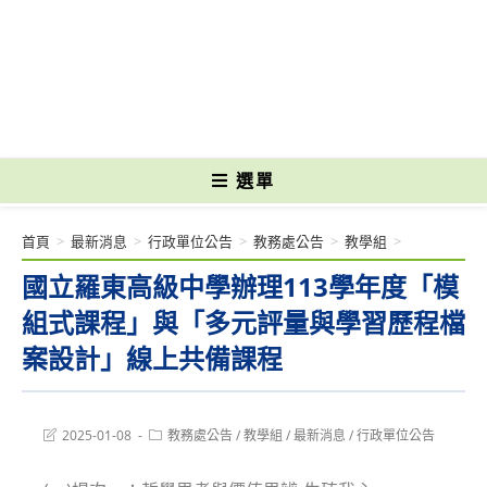
跳
轉
國立光復高級商工職業學校 National Kuangfu Commercial and Industrial
至
Vocational High School
主
要
內
容
選單
首頁
>
最新消息
>
行政單位公告
>
教務處公告
>
教學組
>
國立羅東高級中學辦理113學年度「模
組式課程」與「多元評量與學習歷程檔
案設計」線上共備課程
Post
Post
2025-01-08
教務處公告
/
教學組
/
最新消息
/
行政單位公告
last
category:
modified: