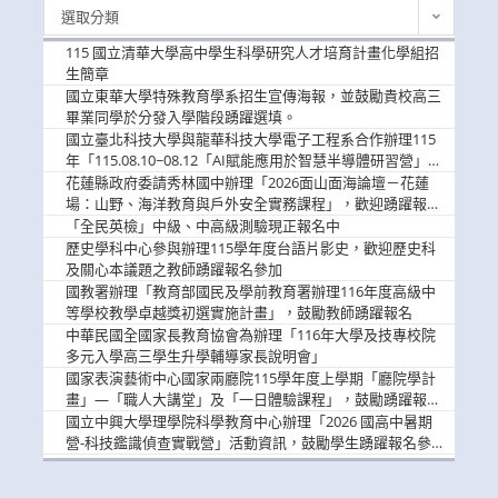
最
選取分類
新
消
115 國立清華大學高中學生科學研究人才培育計畫化學組招
息
生簡章
國立東華大學特殊教育學系招生宣傳海報，並鼓勵貴校高三
畢業同學於分發入學階段踴躍選填。
國立臺北科技大學與龍華科技大學電子工程系合作辦理115
年「115.08.10~08.12「AI賦能應用於智慧半導體研習營」，
歡迎學生踴躍報名參加
花蓮縣政府委請秀林國中辦理「2026面山面海論壇－花蓮
場：山野、海洋教育與戶外安全實務課程」，歡迎踴躍報名
參加
「全民英檢」中級、中高級測驗現正報名中
歷史學科中心參與辦理115學年度台語片影史，歡迎歷史科
及關心本議題之教師踴躍報名參加
國教署辦理「教育部國民及學前教育署辦理116年度高級中
等學校教學卓越獎初選實施計畫」，鼓勵教師踴躍報名
中華民國全國家長教育協會為辦理「116年大學及技專校院
多元入學高三學生升學輔導家長說明會」
國家表演藝術中心國家兩廳院115學年度上學期「廳院學計
畫」—「職人大講堂」及「一日體驗課程」，鼓勵踴躍報名
參與。
國立中興大學理學院科學教育中心辦理「2026 國高中暑期
營-科技鑑識偵查實戰營」活動資訊，鼓勵學生踴躍報名參
加。