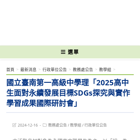
跳
轉
國立光復高級商工職業學校 National Kuangfu Commercial and Industrial
至
Vocational High School
主
要
內
容
選單
首頁
>
最新消息
>
行政單位公告
>
教務處公告
>
教學組
>
國立臺南第一高級中學理「2025高中
生面對永續發展目標SDGs探究與實作
學習成果國際研討會」
Post
Post
2024-12-16
教務處公告
/
教學組
/
行政單位公告
last
category:
modified: