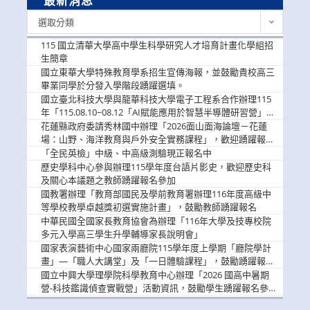
最新消息
最
選取分類
新
消
115 國立清華大學高中學生科學研究人才培育計畫化學組招
息
生簡章
國立東華大學特殊教育學系招生宣傳海報，並鼓勵貴校高三
畢業同學於分發入學階段踴躍選填。
國立臺北科技大學與龍華科技大學電子工程系合作辦理115
年「115.08.10~08.12「AI賦能應用於智慧半導體研習營」，
歡迎學生踴躍報名參加
花蓮縣政府委請秀林國中辦理「2026面山面海論壇－花蓮
場：山野、海洋教育與戶外安全實務課程」，歡迎踴躍報名
參加
「全民英檢」中級、中高級測驗現正報名中
歷史學科中心參與辦理115學年度台語片影史，歡迎歷史科
及關心本議題之教師踴躍報名參加
國教署辦理「教育部國民及學前教育署辦理116年度高級中
等學校教學卓越獎初選實施計畫」，鼓勵教師踴躍報名
中華民國全國家長教育協會為辦理「116年大學及技專校院
多元入學高三學生升學輔導家長說明會」
國家表演藝術中心國家兩廳院115學年度上學期「廳院學計
畫」—「職人大講堂」及「一日體驗課程」，鼓勵踴躍報名
參與。
國立中興大學理學院科學教育中心辦理「2026 國高中暑期
營-科技鑑識偵查實戰營」活動資訊，鼓勵學生踴躍報名參
加。