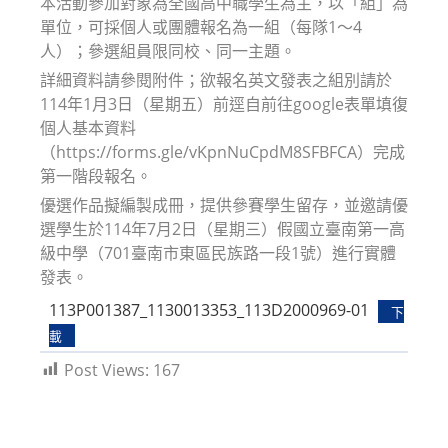
本活動參加對象為全國高中職學生為主，以「組」為
單位，可採個人或團體報名為一組（每隊1～4
人）；參選組員限同校、同一主題。
詳細資料請參閱附件；欲報名英文發表之組別請於
114年1月3日（星期五）前逕自前往google表單填復
個人基本資料
（https://forms.gle/vKpnNuCpdM8SFBFCA）完成
第一階段報名。
優選作品擬編製成冊，提供參賽學生留存，並邀請優
選學生於114年7月2日（星期三）假國立臺南第一高
級中學（701臺南市東區民族路一段1號）進行實體
發表。
113P001387_1130013353_113D2000969-01
下
載
Post Views:
167