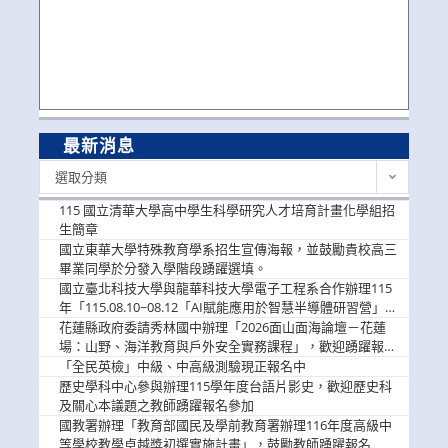
最新消息
最
選取分類
新
消
115 國立清華大學高中學生科學研究人才培育計畫化學組招
息
生簡章
國立東華大學特殊教育學系招生宣傳海報，並鼓勵貴校高三
畢業同學於分發入學階段踴躍選填。
國立臺北科技大學與龍華科技大學電子工程系合作辦理115
年「115.08.10~08.12「AI賦能應用於智慧半導體研習營」，
歡迎學生踴躍報名參加
花蓮縣政府委請秀林國中辦理「2026面山面海論壇－花蓮
場：山野、海洋教育與戶外安全實務課程」，歡迎踴躍報名
參加
「全民英檢」中級、中高級測驗現正報名中
歷史學科中心參與辦理115學年度台語片影史，歡迎歷史科
及關心本議題之教師踴躍報名參加
國教署辦理「教育部國民及學前教育署辦理116年度高級中
等學校教學卓越獎初選實施計畫」，鼓勵教師踴躍報名