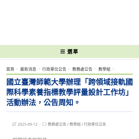
跳
轉
國立光復高級商工職業學校 National Kuangfu Commercial and Industrial
至
Vocational High School
主
要
內
容
選單
首頁
>
最新消息
>
行政單位公告
>
教務處公告
>
教學組
>
國立臺灣師範大學辦理「跨領域接軌國
際科學素養指標教學評量設計工作坊」
活動辦法，公告周知。
Post
Post
2025-09-12
教務處公告
/
教學組
/
行政單位公告
last
category:
modified: