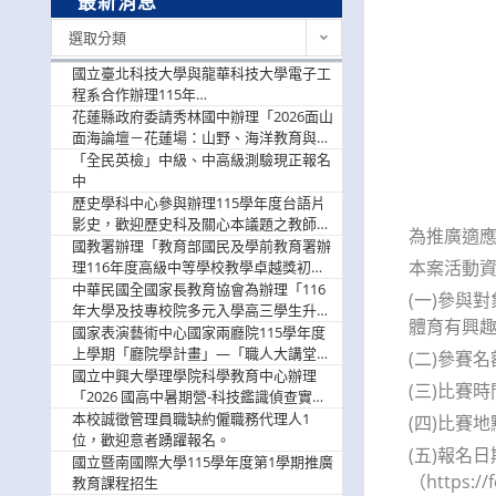
最新消息
最
選取分類
新
消
國立臺北科技大學與龍華科技大學電子工
息
程系合作辦理115年
「115.08.10~08.12「AI賦能應用於智慧半
花蓮縣政府委請秀林國中辦理「2026面山
導體研習營」，歡迎學生踴躍報名參加
面海論壇－花蓮場：山野、海洋教育與戶
外安全實務課程」，歡迎踴躍報名參加
「全民英檢」中級、中高級測驗現正報名
中
歷史學科中心參與辦理115學年度台語片
影史，歡迎歷史科及關心本議題之教師踴
為推廣適
躍報名參加
國教署辦理「教育部國民及學前教育署辦
本案活動
理116年度高級中等學校教學卓越獎初選
實施計畫」，鼓勵教師踴躍報名
中華民國全國家長教育協會為辦理「116
(一)參與
年大學及技專校院多元入學高三學生升學
體育有興趣
輔導家長說明會」
國家表演藝術中心國家兩廳院115學年度
上學期「廳院學計畫」—「職人大講堂」
(二)參賽
及「一日體驗課程」，鼓勵踴躍報名參
國立中興大學理學院科學教育中心辦理
(三)比賽時
與。
「2026 國高中暑期營-科技鑑識偵查實戰
營」活動資訊，鼓勵學生踴躍報名參加。
本校誠徵管理員職缺約僱職務代理人1
(四)比賽
位，歡迎意者踴躍報名。
(五)報名
國立暨南國際大學115學年度第1學期推廣
（https:/
教育課程招生