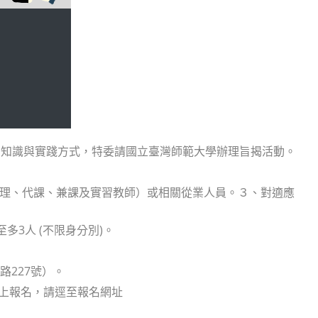
關知識與實踐方式，特委請國立臺灣師範大學辦理旨揭活動。
代理、代課、兼課及實習教師）或相關從業人員。３、對適應
多3人 (不限身分別)。
路227號）。
採線上報名，請逕至報名網址