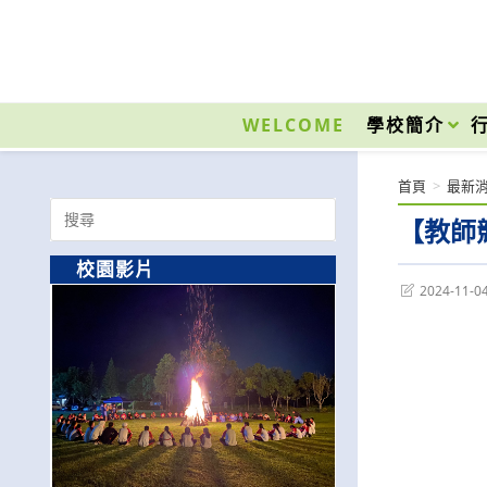
跳
轉
至
國立光復高級商工職業學校 National Kuangfu Commercial and Industrial Vocati
主
要
WELCOME
學校簡介
內
容
首頁
>
最新
Search
【教師
for:
校園影片
Post
2024-11-0
last
modified: