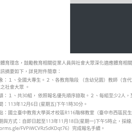
應體育理念，鼓勵教育相關從業人員與社會大眾深化適應體育相
資訊摘要如下，詳見附件簡章：
對象：１、全國大專生。２、各教育階段 （含幼兒園）教師（含
之社會大眾 。
名額：１、共30組， 依照報名優先順序錄取。２、每組至少2人，至
間：113年12月6日 (星期五)下午1時30分。
地點：國立臺中教育大學英才校區R116階梯教室（臺中市西區民生
日期與方式：自即日起至113年11月18日(星期一)下午5時止，
/forms.gle/FVPiWCVRz5dKDqt76）完成報名手續。