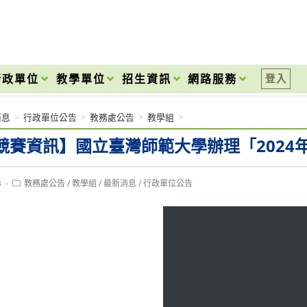
onal High School
行政單位
教學單位
招生資訊
網路服務
登入
消息
>
行政單位公告
>
教務處公告
>
教學組
>
競賽資訊】國立臺灣師範大學辦理「2024
Post
4
教務處公告
/
教學組
/
最新消息
/
行政單位公告
category: