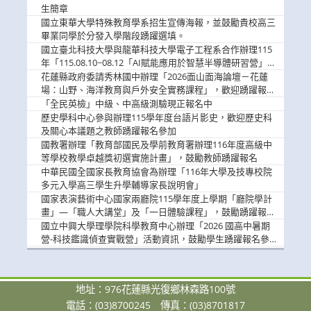
息
生簡章
國立東華大學特殊教育學系招生宣傳海報，並鼓勵貴校高三
畢業同學於分發入學階段踴躍選填。
國立臺北科技大學與龍華科技大學電子工程系合作辦理115
年「115.08.10~08.12「AI賦能應用於智慧半導體研習營」，
歡迎學生踴躍報名參加
花蓮縣政府委請秀林國中辦理「2026面山面海論壇－花蓮
場：山野、海洋教育與戶外安全實務課程」，歡迎踴躍報名
參加
「全民英檢」中級、中高級測驗現正報名中
歷史學科中心參與辦理115學年度台語片影史，歡迎歷史科
及關心本議題之教師踴躍報名參加
國教署辦理「教育部國民及學前教育署辦理116年度高級中
等學校教學卓越獎初選實施計畫」，鼓勵教師踴躍報名
中華民國全國家長教育協會為辦理「116年大學及技專校院
多元入學高三學生升學輔導家長說明會」
國家表演藝術中心國家兩廳院115學年度上學期「廳院學計
畫」—「職人大講堂」及「一日體驗課程」，鼓勵踴躍報名
參與。
國立中興大學理學院科學教育中心辦理「2026 國高中暑期
營-科技鑑識偵查實戰營」活動資訊，鼓勵學生踴躍報名參
加。
地址：976花蓮縣光復鄉林森路100號
電話：(03)8700245
傳真：(03)8701817