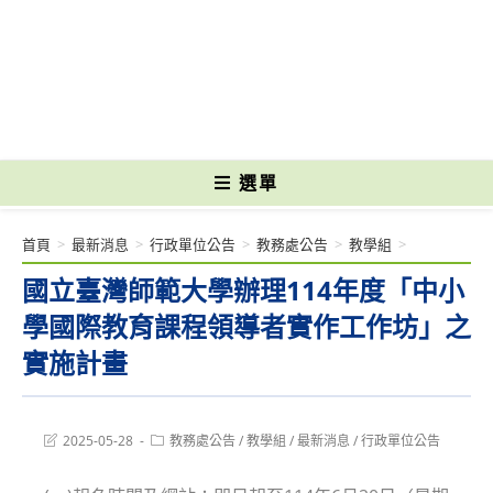
跳
轉
國立光復高級商工職業學校 National Kuangfu Commercial and Industrial
至
Vocational High School
主
要
內
容
選單
首頁
>
最新消息
>
行政單位公告
>
教務處公告
>
教學組
>
國立臺灣師範大學辦理114年度「中小
學國際教育課程領導者實作工作坊」之
實施計畫
Post
Post
2025-05-28
教務處公告
/
教學組
/
最新消息
/
行政單位公告
last
category:
modified: