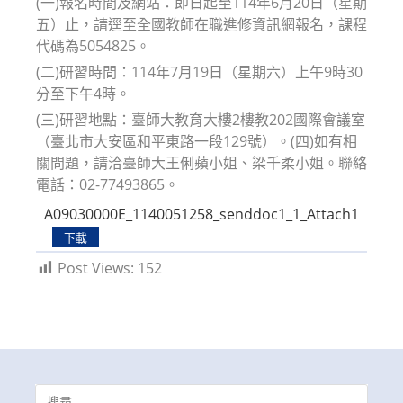
(一)報名時間及網站：即日起至114年6月20日（星期
五）止，請逕至全國教師在職進修資訊網報名，課程
代碼為5054825。
(二)研習時間：114年7月19日（星期六）上午9時30
分至下午4時。
(三)研習地點：臺師大教育大樓2樓教202國際會議室
（臺北市大安區和平東路一段129號）。(四)如有相
關問題，請洽臺師大王俐蘋小姐、梁千柔小姐。聯絡
電話：02-77493865。
A09030000E_1140051258_senddoc1_1_Attach1
下載
Post Views:
152
Search