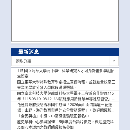
最新消息
最
選取分類
新
消
115 國立清華大學高中學生科學研究人才培育計畫化學組招
息
生簡章
國立東華大學特殊教育學系招生宣傳海報，並鼓勵貴校高三
畢業同學於分發入學階段踴躍選填。
國立臺北科技大學與龍華科技大學電子工程系合作辦理115
年「115.08.10~08.12「AI賦能應用於智慧半導體研習營」，
歡迎學生踴躍報名參加
花蓮縣政府委請秀林國中辦理「2026面山面海論壇－花蓮
場：山野、海洋教育與戶外安全實務課程」，歡迎踴躍報名
參加
「全民英檢」中級、中高級測驗現正報名中
歷史學科中心參與辦理115學年度台語片影史，歡迎歷史科
及關心本議題之教師踴躍報名參加