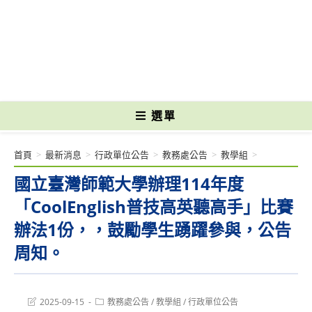
跳
轉
國立光復高級商工職業學校 National Kuangfu Commercial and Industrial
至
Vocational High School
主
要
內
容
選單
首頁
>
最新消息
>
行政單位公告
>
教務處公告
>
教學組
>
國立臺灣師範大學辦理114年度
「CoolEnglish普技高英聽高手」比賽
辦法1份，，鼓勵學生踴躍參與，公告
周知。
Post
Post
2025-09-15
教務處公告
/
教學組
/
行政單位公告
last
category: