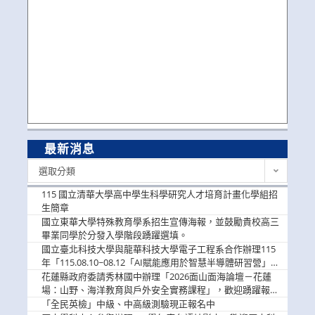
最新消息
最
選取分類
新
消
115 國立清華大學高中學生科學研究人才培育計畫化學組招
息
生簡章
國立東華大學特殊教育學系招生宣傳海報，並鼓勵貴校高三
畢業同學於分發入學階段踴躍選填。
國立臺北科技大學與龍華科技大學電子工程系合作辦理115
年「115.08.10~08.12「AI賦能應用於智慧半導體研習營」，
歡迎學生踴躍報名參加
花蓮縣政府委請秀林國中辦理「2026面山面海論壇－花蓮
場：山野、海洋教育與戶外安全實務課程」，歡迎踴躍報名
參加
「全民英檢」中級、中高級測驗現正報名中