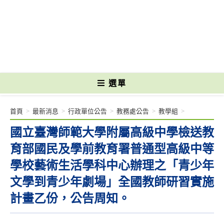
跳
轉
國立光復高級商工職業學校 National Kuangfu Commercial and Industrial
至
Vocational High School
主
要
內
容
選單
首頁
>
最新消息
>
行政單位公告
>
教務處公告
>
教學組
>
國立臺灣師範大學附屬高級中學檢送教
育部國民及學前教育署普通型高級中等
學校藝術生活學科中心辦理之「青少年
文學到青少年劇場」全國教師研習實施
計畫乙份，公告周知。