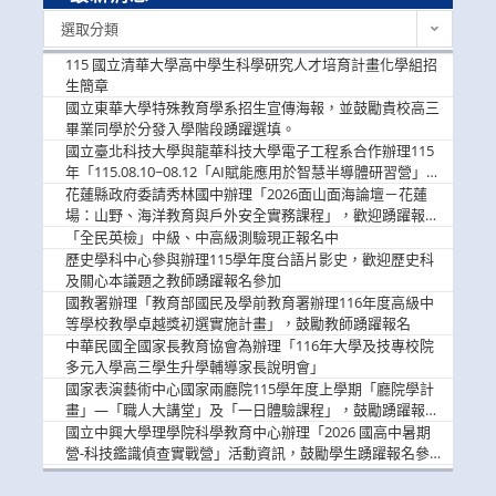
最
選取分類
新
消
115 國立清華大學高中學生科學研究人才培育計畫化學組招
息
生簡章
國立東華大學特殊教育學系招生宣傳海報，並鼓勵貴校高三
畢業同學於分發入學階段踴躍選填。
國立臺北科技大學與龍華科技大學電子工程系合作辦理115
年「115.08.10~08.12「AI賦能應用於智慧半導體研習營」，
歡迎學生踴躍報名參加
花蓮縣政府委請秀林國中辦理「2026面山面海論壇－花蓮
場：山野、海洋教育與戶外安全實務課程」，歡迎踴躍報名
參加
「全民英檢」中級、中高級測驗現正報名中
歷史學科中心參與辦理115學年度台語片影史，歡迎歷史科
及關心本議題之教師踴躍報名參加
國教署辦理「教育部國民及學前教育署辦理116年度高級中
等學校教學卓越獎初選實施計畫」，鼓勵教師踴躍報名
中華民國全國家長教育協會為辦理「116年大學及技專校院
多元入學高三學生升學輔導家長說明會」
國家表演藝術中心國家兩廳院115學年度上學期「廳院學計
畫」—「職人大講堂」及「一日體驗課程」，鼓勵踴躍報名
參與。
國立中興大學理學院科學教育中心辦理「2026 國高中暑期
營-科技鑑識偵查實戰營」活動資訊，鼓勵學生踴躍報名參
加。