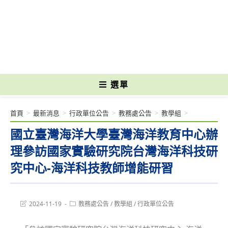
跳
轉
國立光復高級商工職業學校 National Kuangfu Commercial and Industrial
至
Vocational High School
主
要
內
容
選單
首頁
>
最新消息
>
行政單位公告
>
教務處公告
>
教學組
>
國立臺灣海洋大學臺灣海洋教育中心辦
理參訪國家實驗研究院台灣海洋科技研
究中心-海洋科技教師增能研習
Post
Post
2024-11-19
教務處公告
/
教學組
/
行政單位公告
last
category:
modified: