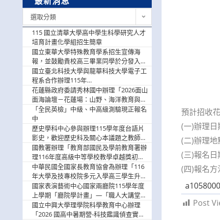
最新消息
最
選取分類
新
消
115 國立清華大學高中學生科學研究人才
息
培育計畫化學組招生簡章
國立東華大學特殊教育學系招生宣傳海
報，並鼓勵貴校高三畢業同學於分發入學
階段踴躍選填。
國立臺北科技大學與龍華科技大學電子工
程系合作辦理115年
「115.08.10~08.12「AI賦能應用於智慧半
花蓮縣政府委請秀林國中辦理「2026面山
導體研習營」，歡迎學生踴躍報名參加
面海論壇－花蓮場：山野、海洋教育與戶
外安全實務課程」，歡迎踴躍報名參加
「全民英檢」中級、中高級測驗現正報名
預計招收花
中
(一)辦理
歷史學科中心參與辦理115學年度台語片
影史，歡迎歷史科及關心本議題之教師踴
(二)辦理
躍報名參加
國教署辦理「教育部國民及學前教育署辦
(三)報名日
理116年度高級中等學校教學卓越獎初選
實施計畫」，鼓勵教師踴躍報名
中華民國全國家長教育協會為辦理「116
(四)報名
年大學及技專校院多元入學高三學生升學
a1058000
輔導家長說明會」
國家表演藝術中心國家兩廳院115學年度
上學期「廳院學計畫」—「職人大講堂」
Post Vi
及「一日體驗課程」，鼓勵踴躍報名參
國立中興大學理學院科學教育中心辦理
與。
「2026 國高中暑期營-科技鑑識偵查實戰