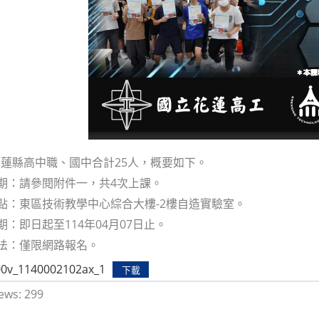
蓮縣高中職、國中合計25人，概要如下。
日期：請參閱附件一，共4次上課。
地點：東區技術教學中心綜合大樓-2樓自造實驗室。
期：即日起至114年04月07日止。
方法：僅限網路報名。
0v_1140002102ax_1
下載
ews:
299