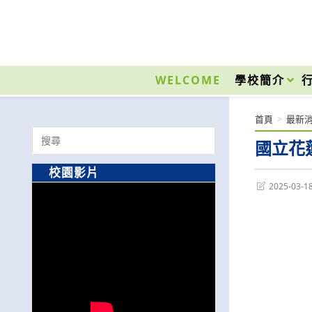
跳
轉
至
國立光復高級商工職業學校 National Kuangfu Commercial and Industrial Vocati
主
要
WELCOME
學校簡介
內
容
首頁
>
最新
Search
國立花
for:
校園影片
Post
2025-03-1
last
modified: