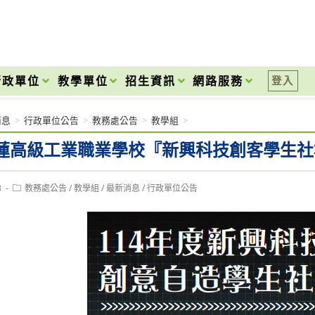
onal High School
行政單位
教學單位
招生資訊
網路服務
登入
消息
>
行政單位公告
>
教務處公告
>
教學組
>
蓮高級工業職業學校『新興科技創客學生社
Post
8
教務處公告
/
教學組
/
最新消息
/
行政單位公告
category: