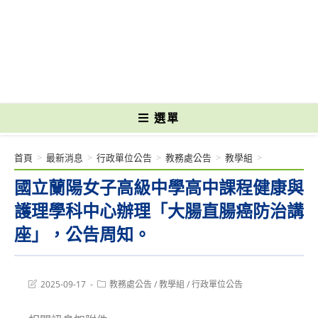
跳
轉
國立光復高級商工職業學校 National Kuangfu Commercial and Industrial
至
Vocational High School
主
要
內
容
選單
首頁
>
最新消息
>
行政單位公告
>
教務處公告
>
教學組
>
國立蘭陽女子高級中學高中課程健康與
護理學科中心辦理「大腸直腸癌防治講
座」，公告周知。
Post
Post
2025-09-17
教務處公告
/
教學組
/
行政單位公告
last
category:
modified: