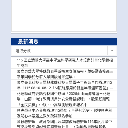
最新消息
最
選取分類
新
消
115 國立清華大學高中學生科學研究人才培育計畫化學組招
息
生簡章
國立東華大學特殊教育學系招生宣傳海報，並鼓勵貴校高三
畢業同學於分發入學階段踴躍選填。
國立臺北科技大學與龍華科技大學電子工程系合作辦理115
年「115.08.10~08.12「AI賦能應用於智慧半導體研習營」，
歡迎學生踴躍報名參加
花蓮縣政府委請秀林國中辦理「2026面山面海論壇－花蓮
場：山野、海洋教育與戶外安全實務課程」，歡迎踴躍報名
參加
「全民英檢」中級、中高級測驗現正報名中
歷史學科中心參與辦理115學年度台語片影史，歡迎歷史科
及關心本議題之教師踴躍報名參加
國教署辦理「教育部國民及學前教育署辦理116年度高級中
等學校教學卓越獎初選實施計畫」，鼓勵教師踴躍報名