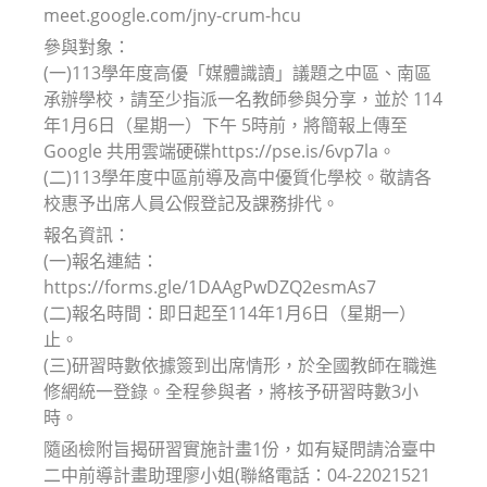
meet.google.com/jny-crum-hcu
參與對象：
(一)113學年度高優「媒體識讀」議題之中區、南區
承辦學校，請至少指派一名教師參與分享，並於 114
年1月6日（星期一）下午 5時前，將簡報上傳至
Google 共用雲端硬碟https://pse.is/6vp7la。
(二)113學年度中區前導及高中優質化學校。敬請各
校惠予出席人員公假登記及課務排代。
報名資訊：
(一)報名連結：
https://forms.gle/1DAAgPwDZQ2esmAs7
(二)報名時間：即日起至114年1月6日（星期一）
止。
(三)研習時數依據簽到出席情形，於全國教師在職進
修網統一登錄。全程參與者，將核予研習時數3小
時。
隨函檢附旨揭研習實施計畫1份，如有疑問請洽臺中
二中前導計畫助理廖小姐(聯絡電話：04-22021521