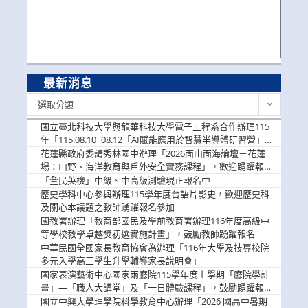
最新消息
最
選取分類
新
消
國立臺北科技大學與龍華科技大學電子工程系合作辦理115
息
年「115.08.10~08.12「AI賦能應用於智慧半導體研習營」，
歡迎學生踴躍報名參加
花蓮縣政府委請秀林國中辦理「2026面山面海論壇－花蓮
場：山野、海洋教育與戶外安全實務課程」，歡迎踴躍報名
參加
「全民英檢」中級、中高級測驗現正報名中
歷史學科中心參與辦理115學年度台語片影史，歡迎歷史科
及關心本議題之教師踴躍報名參加
國教署辦理「教育部國民及學前教育署辦理116年度高級中
等學校教學卓越獎初選實施計畫」，鼓勵教師踴躍報名
中華民國全國家長教育協會為辦理「116年大學及技專校院
多元入學高三學生升學輔導家長說明會」
國家表演藝術中心國家兩廳院115學年度上學期「廳院學計
畫」—「職人大講堂」及「一日體驗課程」，鼓勵踴躍報名
參與。
國立中興大學理學院科學教育中心辦理「2026 國高中暑期