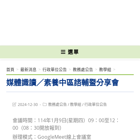
跳
轉
國立光復高級商工職業學校 National Kuangfu Commercial and Industrial
至
Vocational High School
主
要
內
容
選單
首頁
>
最新消息
>
行政單位公告
>
教務處公告
>
教學組
>
媒體識讀／素養中區諮輔暨分享會
Post
Post
2024-12-30
教務處公告
/
教學組
/
行政單位公告
last
category:
modified:
會議時間：114年1月9日(星期四）09：00至12：
00（08：30開放報到）
辦理模式：GoogleMeet線上會議室