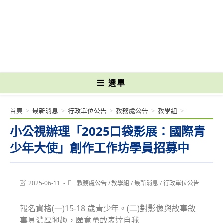
跳
轉
國立光復高級商工職業學校 National Kuangfu Commercial and Industrial
至
Vocational High School
主
要
內
容
選單
首頁
>
最新消息
>
行政單位公告
>
教務處公告
>
教學組
>
小公視辦理「2025口袋影展：國際青
少年大使」創作工作坊學員招募中
Post
Post
2025-06-11
教務處公告
/
教學組
/
最新消息
/
行政單位公告
last
category:
modified:
報名資格(一)15-18 歲青少年。(二)對影像與故事敘
事具濃厚興趣，願意勇敢表達自我