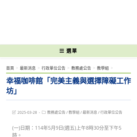
跳
轉
國立光復高級商工職業學校 National Kuangfu Commercial and Industrial
至
Vocational High School
主
要
內
容
選單
首頁
>
最新消息
>
行政單位公告
>
教務處公告
>
教學組
>
幸福咖啡館「完美主義與選擇障礙工作
坊」
Post
Post
2025-03-28
教務處公告
/
教學組
/
最新消息
/
行政單位公告
last
category:
modified:
(一)日期：114年5月9日(週五)上午8時30分至下午5
時。