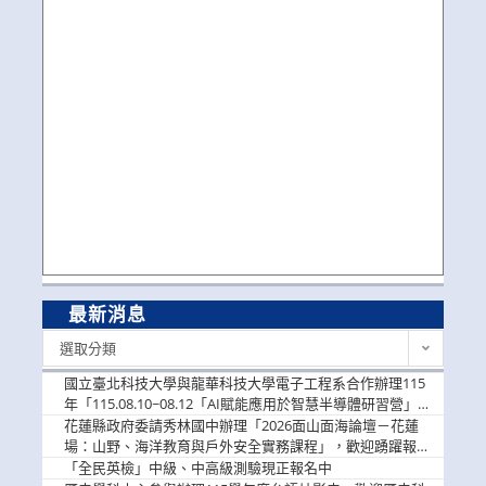
最新消息
最
選取分類
新
消
國立臺北科技大學與龍華科技大學電子工程系合作辦理115
息
年「115.08.10~08.12「AI賦能應用於智慧半導體研習營」，
歡迎學生踴躍報名參加
花蓮縣政府委請秀林國中辦理「2026面山面海論壇－花蓮
場：山野、海洋教育與戶外安全實務課程」，歡迎踴躍報名
參加
「全民英檢」中級、中高級測驗現正報名中