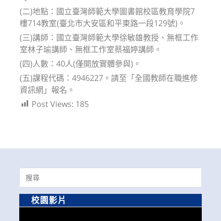
(二)地點：國立臺灣師範大學圖書館校區教育學院7
樓714教室(臺北市大安區和平東路一段129號)。
(三)講師：國立臺灣師範大學徐敏雄教授、無框工作
室林子瑜講師、無框工作室蔡福婷講師。
(四)人數：40人(僅開放實體參與)。
(五)課程代碼：4946227。請至「全國教師在職進修
資訊網」報名。
Post Views:
185
Search
for:
校園影片