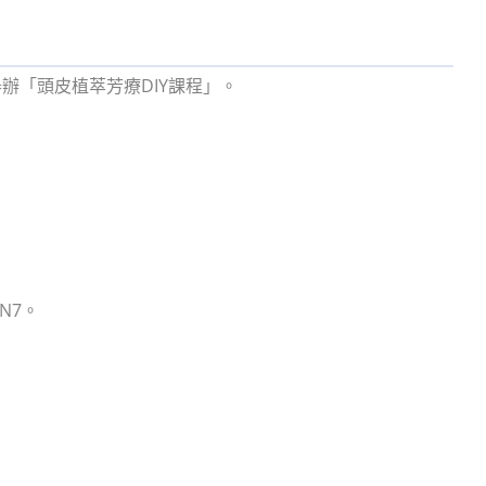
室舉辦「頭皮植萃芳療DIY課程」。
3N7。