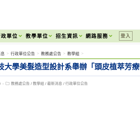
onal High School
行政單位
教學單位
招生資訊
網路服務
登入
消息
>
行政單位公告
>
教務處公告
>
教學組
>
技大學美髮造型設計系舉辦「頭皮植萃芳療
Post
0
教務處公告
/
教學組
/
最新消息
/
行政單位公告
category: