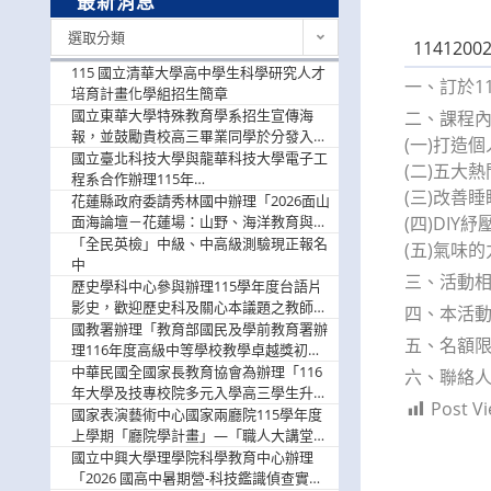
最新消息
最
選取分類
1141200
新
消
115 國立清華大學高中學生科學研究人才
一、訂於11
息
培育計畫化學組招生簡章
國立東華大學特殊教育學系招生宣傳海
二、課程
報，並鼓勵貴校高三畢業同學於分發入學
(一)打造
階段踴躍選填。
國立臺北科技大學與龍華科技大學電子工
(二)五大
程系合作辦理115年
(三)改善
「115.08.10~08.12「AI賦能應用於智慧半
花蓮縣政府委請秀林國中辦理「2026面山
導體研習營」，歡迎學生踴躍報名參加
面海論壇－花蓮場：山野、海洋教育與戶
(四)DI
外安全實務課程」，歡迎踴躍報名參加
「全民英檢」中級、中高級測驗現正報名
(五)氣味
中
三、活動
歷史學科中心參與辦理115學年度台語片
影史，歡迎歷史科及關心本議題之教師踴
四、本活動採線
躍報名參加
國教署辦理「教育部國民及學前教育署辦
五、名額限
理116年度高級中等學校教學卓越獎初選
實施計畫」，鼓勵教師踴躍報名
中華民國全國家長教育協會為辦理「116
六、聯絡人：
年大學及技專校院多元入學高三學生升學
Post Vi
輔導家長說明會」
國家表演藝術中心國家兩廳院115學年度
上學期「廳院學計畫」—「職人大講堂」
及「一日體驗課程」，鼓勵踴躍報名參
國立中興大學理學院科學教育中心辦理
與。
「2026 國高中暑期營-科技鑑識偵查實戰