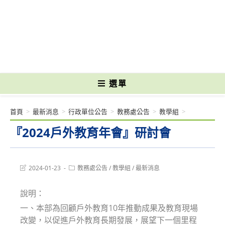
跳
轉
國立光復高級商工職業學校 National Kuangfu Commercial and Industrial
至
Vocational High School
主
要
內
容
選單
首頁
>
最新消息
>
行政單位公告
>
教務處公告
>
教學組
>
『2024戶外教育年會』研討會
Post
Post
2024-01-23
教務處公告
/
教學組
/
最新消息
last
category:
modified:
說明：
一、本部為回顧戶外教育10年推動成果及教育現場
改變，以促進戶外教育長期發展，展望下一個里程