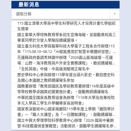
最新消息
最
選取分類
新
消
115 國立清華大學高中學生科學研究人才培育計畫化學組招
息
生簡章
國立東華大學特殊教育學系招生宣傳海報，並鼓勵貴校高三
畢業同學於分發入學階段踴躍選填。
國立臺北科技大學與龍華科技大學電子工程系合作辦理115
年「115.08.10~08.12「AI賦能應用於智慧半導體研習營」，
歡迎學生踴躍報名參加
花蓮縣政府委請秀林國中辦理「2026面山面海論壇－花蓮
場：山野、海洋教育與戶外安全實務課程」，歡迎踴躍報名
參加
「全民英檢」中級、中高級測驗現正報名中
歷史學科中心參與辦理115學年度台語片影史，歡迎歷史科
及關心本議題之教師踴躍報名參加
國教署辦理「教育部國民及學前教育署辦理116年度高級中
等學校教學卓越獎初選實施計畫」，鼓勵教師踴躍報名
中華民國全國家長教育協會為辦理「116年大學及技專校院
多元入學高三學生升學輔導家長說明會」
國家表演藝術中心國家兩廳院115學年度上學期「廳院學計
畫」—「職人大講堂」及「一日體驗課程」，鼓勵踴躍報名
參與。
國立中興大學理學院科學教育中心辦理「2026 國高中暑期
營-科技鑑識偵查實戰營」活動資訊，鼓勵學生踴躍報名參