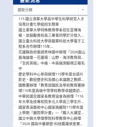
最新消息
最
選取分類
新
消
115 國立清華大學高中學生科學研究人才
息
培育計畫化學組招生簡章
國立東華大學特殊教育學系招生宣傳海
報，並鼓勵貴校高三畢業同學於分發入學
階段踴躍選填。
國立臺北科技大學與龍華科技大學電子工
程系合作辦理115年
「115.08.10~08.12「AI賦能應用於智慧半
花蓮縣政府委請秀林國中辦理「2026面山
導體研習營」，歡迎學生踴躍報名參加
面海論壇－花蓮場：山野、海洋教育與戶
外安全實務課程」，歡迎踴躍報名參加
「全民英檢」中級、中高級測驗現正報名
中
歷史學科中心參與辦理115學年度台語片
影史，歡迎歷史科及關心本議題之教師踴
躍報名參加
國教署辦理「教育部國民及學前教育署辦
理116年度高級中等學校教學卓越獎初選
實施計畫」，鼓勵教師踴躍報名
中華民國全國家長教育協會為辦理「116
年大學及技專校院多元入學高三學生升學
輔導家長說明會」
國家表演藝術中心國家兩廳院115學年度
上學期「廳院學計畫」—「職人大講堂」
及「一日體驗課程」，鼓勵踴躍報名參
國立中興大學理學院科學教育中心辦理
與。
「2026 國高中暑期營-科技鑑識偵查實戰