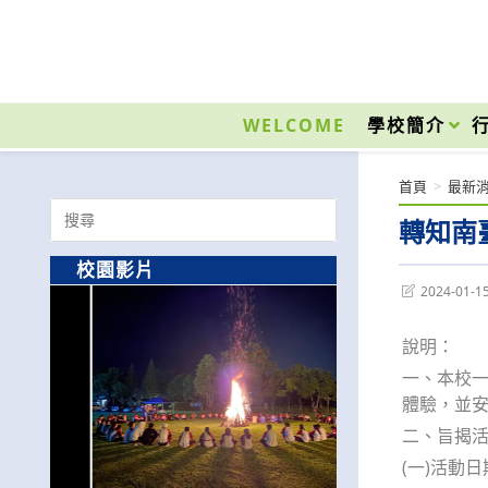
跳
轉
至
國立光復高級商工職業學校 National Kuangfu Commercial and Industrial Vocati
主
要
WELCOME
學校簡介
內
容
首頁
>
最新
Search
轉知南臺
for:
校園影片
Post
2024-01-1
last
modified:
說明：
一、本校
體驗，並
二、旨揭
(一)活動日