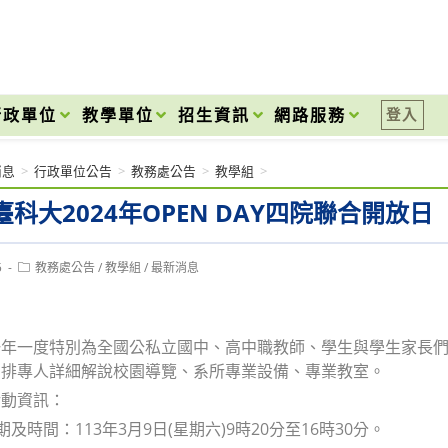
onal High School
行政單位
教學單位
招生資訊
網路服務
登入
消息
>
行政單位公告
>
教務處公告
>
教學組
>
科大2024年OPEN DAY四院聯合開放日
Post
5
教務處公告
/
教學組
/
最新消息
category:
一年一度特別為全國公私立國中、高中職教師、學生與學生家長
安排專人詳細解說校園導覽、系所專業設備、專業教室。
活動資訊：
期及時間：113年3月9日(星期六)9時20分至16時30分。