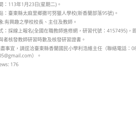
間：113年1月23日(星期二)。
地點：臺東縣太麻里鄉撒可努獵人學校(新香蘭部落95號)。
對象:有興趣之學校校長、主任及教師。
方式：採線上報名(全國在職教師進修網，研習代號：4157495)，即
參與者核發教師研習時數及核發研習證書。
盡事宜，請逕洽臺東縣香蘭國民小學利浩維主任（聯絡電話：089-7
105@gmail.com）。
ews:
176