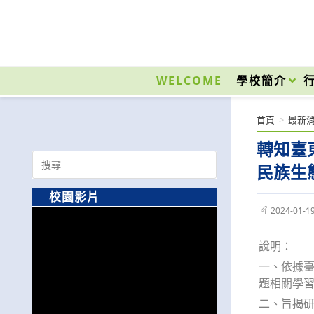
跳
轉
至
國立光復高級商工職業學校 National Kuangfu Commercial and Industrial Vocati
主
要
WELCOME
學校簡介
內
容
首頁
>
最新
轉知臺
Search
民族生
for:
校園影片
Post
2024-01-1
last
modified:
說明：
一、依據臺
題相關學
二、旨揭