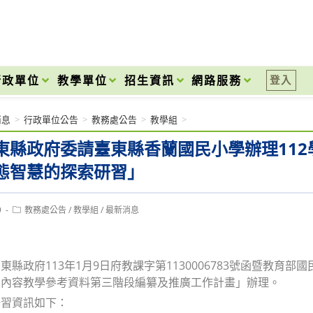
onal High School
行政單位
教學單位
招生資訊
網路服務
登入
消息
>
行政單位公告
>
教務處公告
>
教學組
>
東縣政府委請臺東縣香蘭國民小學辦理112
態智慧的探索研習」
Post
9
教務處公告
/
教學組
/
最新消息
category:
東縣政府113年1月9日府教課字第1130006783號函暨教
習內容教學參考資料第三階段編纂及推廣工作計畫」辦理。
研習資訊如下：