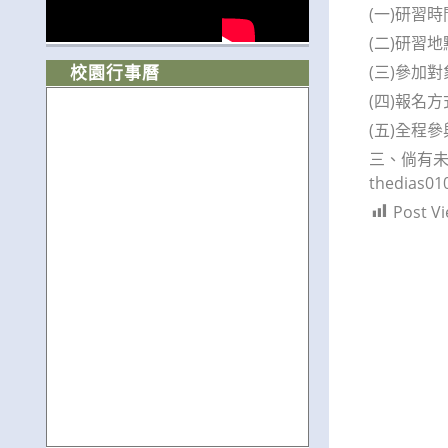
(一)研習時
(二)研習
(三)參加
校園行事曆
(四)報名
(五)全程
三、倘有未
thedias0
Post Vi