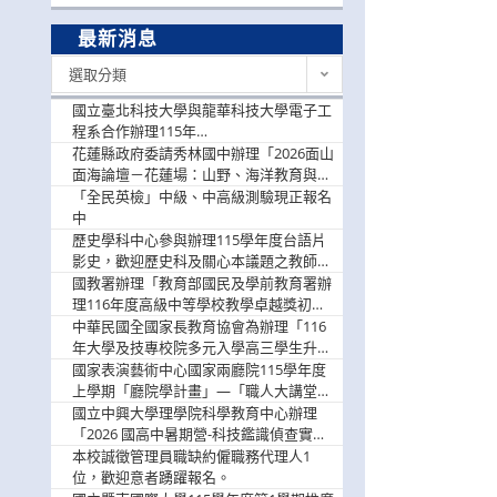
最新消息
最
選取分類
新
消
國立臺北科技大學與龍華科技大學電子工
息
程系合作辦理115年
「115.08.10~08.12「AI賦能應用於智慧半
花蓮縣政府委請秀林國中辦理「2026面山
導體研習營」，歡迎學生踴躍報名參加
面海論壇－花蓮場：山野、海洋教育與戶
外安全實務課程」，歡迎踴躍報名參加
「全民英檢」中級、中高級測驗現正報名
中
歷史學科中心參與辦理115學年度台語片
影史，歡迎歷史科及關心本議題之教師踴
躍報名參加
國教署辦理「教育部國民及學前教育署辦
理116年度高級中等學校教學卓越獎初選
實施計畫」，鼓勵教師踴躍報名
中華民國全國家長教育協會為辦理「116
年大學及技專校院多元入學高三學生升學
輔導家長說明會」
國家表演藝術中心國家兩廳院115學年度
上學期「廳院學計畫」—「職人大講堂」
及「一日體驗課程」，鼓勵踴躍報名參
國立中興大學理學院科學教育中心辦理
與。
「2026 國高中暑期營-科技鑑識偵查實戰
營」活動資訊，鼓勵學生踴躍報名參加。
本校誠徵管理員職缺約僱職務代理人1
位，歡迎意者踴躍報名。