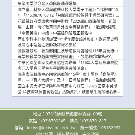
畢業同學於分發入學階段踴躍選填。
國立臺北科技大學與龍華科技大學電子工程系合作辦理115
年「115.08.10~08.12「AI賦能應用於智慧半導體研習營」，
歡迎學生踴躍報名參加
花蓮縣政府委請秀林國中辦理「2026面山面海論壇－花蓮
場：山野、海洋教育與戶外安全實務課程」，歡迎踴躍報名
參加
「全民英檢」中級、中高級測驗現正報名中
歷史學科中心參與辦理115學年度台語片影史，歡迎歷史科
及關心本議題之教師踴躍報名參加
國教署辦理「教育部國民及學前教育署辦理116年度高級中
等學校教學卓越獎初選實施計畫」，鼓勵教師踴躍報名
中華民國全國家長教育協會為辦理「116年大學及技專校院
多元入學高三學生升學輔導家長說明會」
國家表演藝術中心國家兩廳院115學年度上學期「廳院學計
畫」—「職人大講堂」及「一日體驗課程」，鼓勵踴躍報名
參與。
國立中興大學理學院科學教育中心辦理「2026 國高中暑期
營-科技鑑識偵查實戰營」活動資訊，鼓勵學生踴躍報名參
加。
地址：976花蓮縣光復鄉林森路100號
電話：(03)8700245
傳真：(03)8701817
信箱：
kfcivs@kfcivs.hlc.edu.tw
統一編號：08152937
網站地圖
隱私權保護
安全政策