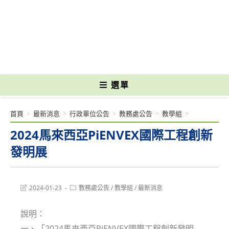
跳
轉
國立光復高級商工職業學校 National Kuangfu Commercial and Industrial
至
Vocational High School
主
要
內
容
選單
首頁
>
最新消息
>
行政單位公告
>
教務處公告
>
教學組
>
2024馬來西亞PiENVEX國際工程創新
發明展
Post
Post
2024-01-23
教務處公告
/
教學組
/
最新消息
last
category:
modified:
說明：
一、「2024馬來西亞PiENVEX國際工程創新發明