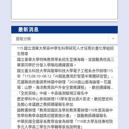
最新消息
最
選取分類
新
消
115 國立清華大學高中學生科學研究人才培育計畫化學組招
息
生簡章
國立東華大學特殊教育學系招生宣傳海報，並鼓勵貴校高三
畢業同學於分發入學階段踴躍選填。
國立臺北科技大學與龍華科技大學電子工程系合作辦理115
年「115.08.10~08.12「AI賦能應用於智慧半導體研習營」，
歡迎學生踴躍報名參加
花蓮縣政府委請秀林國中辦理「2026面山面海論壇－花蓮
場：山野、海洋教育與戶外安全實務課程」，歡迎踴躍報名
參加
「全民英檢」中級、中高級測驗現正報名中
歷史學科中心參與辦理115學年度台語片影史，歡迎歷史科
及關心本議題之教師踴躍報名參加
國教署辦理「教育部國民及學前教育署辦理116年度高級中
等學校教學卓越獎初選實施計畫」，鼓勵教師踴躍報名
中華民國全國家長教育協會為辦理「116年大學及技專校院
多元入學高三學生升學輔導家長說明會」