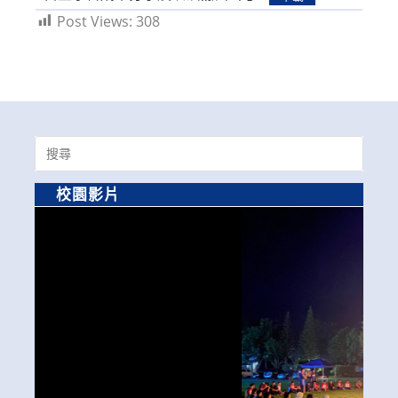
Post Views:
308
Search
for:
校園影片