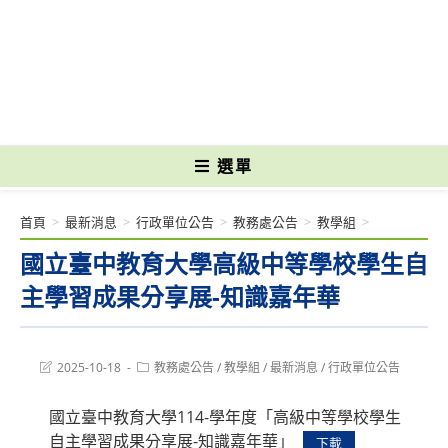
跳
轉
國立光復高級商工職業學校 National Kuangfu Commercial and Industrial
至
Vocational High School
主
要
內
容
選單
首頁
>
最新消息
>
行政單位公告
>
教務處公告
>
教學組
>
國立臺中教育大學高級中等學校學生自
主學習成果分享展-知識嘉年華
Post
Post
2025-10-18
教務處公告
/
教學組
/
最新消息
/
行政單位公告
last
category:
modified:
國立臺中教育大學114-學年度「高級中等學校學生
自主學習成果分享展-知識嘉年華」
下載