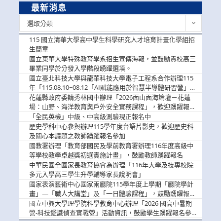
最新消息
最
選取分類
新
消
115 國立清華大學高中學生科學研究人才培育計畫化學組招
息
生簡章
國立東華大學特殊教育學系招生宣傳海報，並鼓勵貴校高三
畢業同學於分發入學階段踴躍選填。
國立臺北科技大學與龍華科技大學電子工程系合作辦理115
年「115.08.10~08.12「AI賦能應用於智慧半導體研習營」，
歡迎學生踴躍報名參加
花蓮縣政府委請秀林國中辦理「2026面山面海論壇－花蓮
場：山野、海洋教育與戶外安全實務課程」，歡迎踴躍報名
參加
「全民英檢」中級、中高級測驗現正報名中
歷史學科中心參與辦理115學年度台語片影史，歡迎歷史科
及關心本議題之教師踴躍報名參加
國教署辦理「教育部國民及學前教育署辦理116年度高級中
等學校教學卓越獎初選實施計畫」，鼓勵教師踴躍報名
中華民國全國家長教育協會為辦理「116年大學及技專校院
多元入學高三學生升學輔導家長說明會」
國家表演藝術中心國家兩廳院115學年度上學期「廳院學計
畫」—「職人大講堂」及「一日體驗課程」，鼓勵踴躍報名
參與。
國立中興大學理學院科學教育中心辦理「2026 國高中暑期
營-科技鑑識偵查實戰營」活動資訊，鼓勵學生踴躍報名參