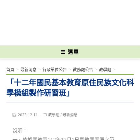
跳
轉
國立光復高級商工職業學校 National Kuangfu Commercial and Industrial
至
Vocational High School
主
要
內
容
選單
首頁
>
最新消息
>
行政單位公告
>
教務處公告
>
教學組
>
「十二年國民基本教育原住民族文化科
學模組製作研習班」
Post
Post
2023-12-11
教學組
/
最新消息
last
category:
modified:
說明：
一、依據國教署112年12月1日臺教國署原字第