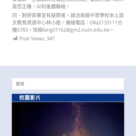
是否正確，以利後續聯絡。
四、對研習事宜有疑問者，請洽高級中等學校本土語
文教育資源中心林小姐，連絡電話：(06)2133111分
機5783。信箱fang01162@gm2.nutn.edu.tw。
Post Views:
347
Search
for:
校園影片