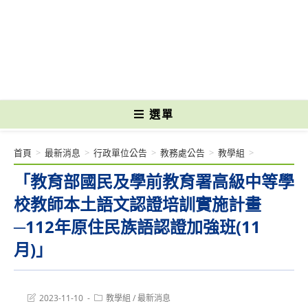
跳
轉
國立光復高級商工職業學校 National Kuangfu Commercial and Industrial
至
Vocational High School
主
要
內
容
選單
首頁
>
最新消息
>
行政單位公告
>
教務處公告
>
教學組
>
「教育部國民及學前教育署高級中等學
校教師本土語文認證培訓實施計畫
─112年原住民族語認證加強班(11
月)」
Post
Post
2023-11-10
教學組
/
最新消息
last
category: