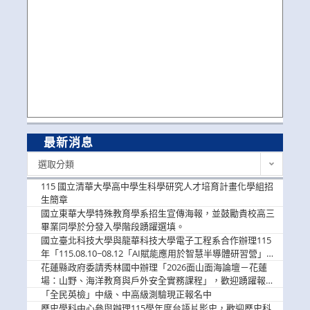
最新消息
最
選取分類
新
消
115 國立清華大學高中學生科學研究人才培育計畫化學組招
息
生簡章
國立東華大學特殊教育學系招生宣傳海報，並鼓勵貴校高三
畢業同學於分發入學階段踴躍選填。
國立臺北科技大學與龍華科技大學電子工程系合作辦理115
年「115.08.10~08.12「AI賦能應用於智慧半導體研習營」，
歡迎學生踴躍報名參加
花蓮縣政府委請秀林國中辦理「2026面山面海論壇－花蓮
場：山野、海洋教育與戶外安全實務課程」，歡迎踴躍報名
參加
「全民英檢」中級、中高級測驗現正報名中
歷史學科中心參與辦理115學年度台語片影史，歡迎歷史科