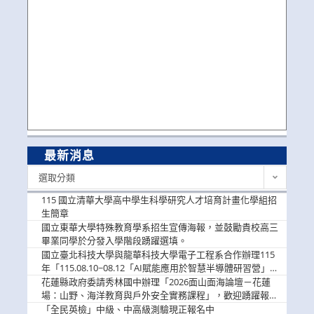
最新消息
最
選取分類
新
消
115 國立清華大學高中學生科學研究人才培育計畫化學組招
息
生簡章
國立東華大學特殊教育學系招生宣傳海報，並鼓勵貴校高三
畢業同學於分發入學階段踴躍選填。
國立臺北科技大學與龍華科技大學電子工程系合作辦理115
年「115.08.10~08.12「AI賦能應用於智慧半導體研習營」，
歡迎學生踴躍報名參加
花蓮縣政府委請秀林國中辦理「2026面山面海論壇－花蓮
場：山野、海洋教育與戶外安全實務課程」，歡迎踴躍報名
參加
「全民英檢」中級、中高級測驗現正報名中