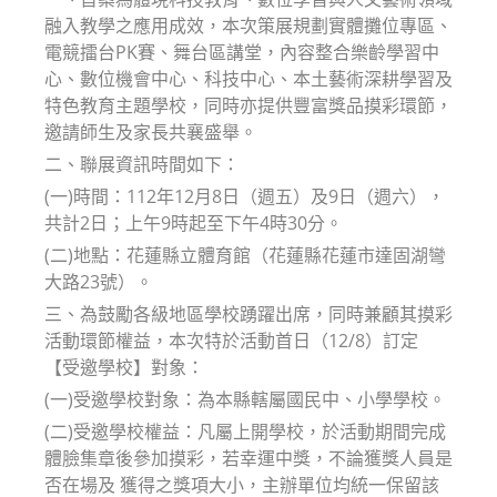
融入教學之應用成效，本次策展規劃實體攤位專區、
電競擂台PK賽、舞台區講堂，內容整合樂齡學習中
心、數位機會中心、科技中心、本土藝術深耕學習及
特色教育主題學校，同時亦提供豐富獎品摸彩環節，
邀請師生及家長共襄盛舉。
二、聯展資訊時間如下：
(一)時間：112年12月8日（週五）及9日（週六），
共計2日；上午9時起至下午4時30分。
(二)地點：花蓮縣立體育館（花蓮縣花蓮市達固湖彎
大路23號）。
三、為鼓勵各級地區學校踴躍出席，同時兼顧其摸彩
活動環節權益，本次特於活動首日（12/8）訂定
【受邀學校】對象：
(一)受邀學校對象：為本縣轄屬國民中、小學學校。
(二)受邀學校權益：凡屬上開學校，於活動期間完成
體臉集章後參加摸彩，若幸運中獎，不論獲獎人員是
否在場及 獲得之獎項大小，主辦單位均統一保留該