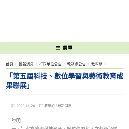
跳
轉
國立光復高級商工職業學校 National Kuangfu Commercial and Industrial
至
Vocational High School
主
要
內
容
選單
首頁
>
最新消息
>
行政單位公告
>
教務處公告
>
教學組
>
「第五屆科技、數位學習與藝術教育成
果聯展」
Post
Post
2023-11-24
教學組
/
最新消息
last
category:
modified:
說明：
一、旨案為體現科技教育、數位學習與人文藝術領域