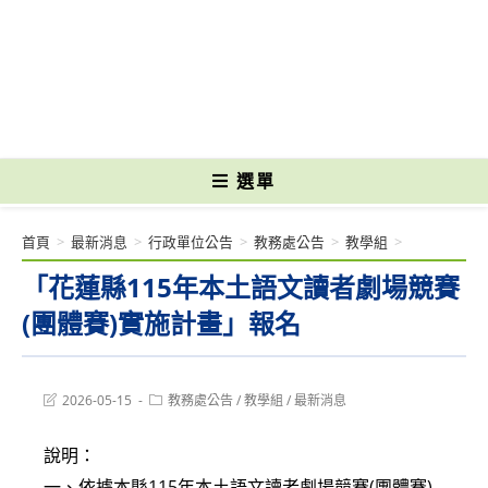
跳
轉
國立光復高級商工職業學校 National Kuangfu Commercial and Industrial
至
Vocational High School
主
要
內
容
選單
首頁
>
最新消息
>
行政單位公告
>
教務處公告
>
教學組
>
「花蓮縣115年本土語文讀者劇場競賽
(團體賽)實施計畫」報名
Post
Post
2026-05-15
教務處公告
/
教學組
/
最新消息
last
category:
modified:
說明：
一、依據本縣115年本土語文讀者劇場競賽(團體賽)