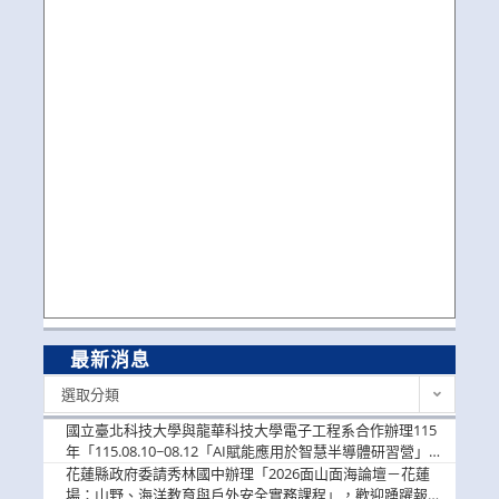
最新消息
最
選取分類
新
消
國立臺北科技大學與龍華科技大學電子工程系合作辦理115
息
年「115.08.10~08.12「AI賦能應用於智慧半導體研習營」，
歡迎學生踴躍報名參加
花蓮縣政府委請秀林國中辦理「2026面山面海論壇－花蓮
場：山野、海洋教育與戶外安全實務課程」，歡迎踴躍報名