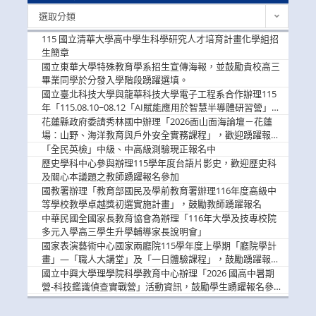
最
選取分類
新
消
115 國立清華大學高中學生科學研究人才培育計畫化學組招
息
生簡章
國立東華大學特殊教育學系招生宣傳海報，並鼓勵貴校高三
畢業同學於分發入學階段踴躍選填。
國立臺北科技大學與龍華科技大學電子工程系合作辦理115
年「115.08.10~08.12「AI賦能應用於智慧半導體研習營」，
歡迎學生踴躍報名參加
花蓮縣政府委請秀林國中辦理「2026面山面海論壇－花蓮
場：山野、海洋教育與戶外安全實務課程」，歡迎踴躍報名
參加
「全民英檢」中級、中高級測驗現正報名中
歷史學科中心參與辦理115學年度台語片影史，歡迎歷史科
及關心本議題之教師踴躍報名參加
國教署辦理「教育部國民及學前教育署辦理116年度高級中
等學校教學卓越獎初選實施計畫」，鼓勵教師踴躍報名
中華民國全國家長教育協會為辦理「116年大學及技專校院
多元入學高三學生升學輔導家長說明會」
國家表演藝術中心國家兩廳院115學年度上學期「廳院學計
畫」—「職人大講堂」及「一日體驗課程」，鼓勵踴躍報名
參與。
國立中興大學理學院科學教育中心辦理「2026 國高中暑期
營-科技鑑識偵查實戰營」活動資訊，鼓勵學生踴躍報名參
加。