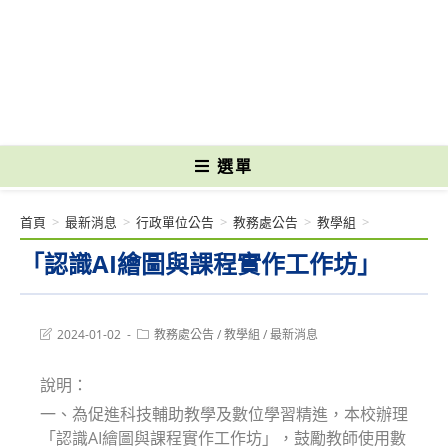
跳
轉
國立光復高級商工職業學校 National Kuangfu Commercial and Industrial
至
Vocational High School
主
要
內
容
選單
首頁
>
最新消息
>
行政單位公告
>
教務處公告
>
教學組
>
「認識AI繪圖與課程實作工作坊」
Post
Post
2024-01-02
教務處公告
/
教學組
/
最新消息
last
category:
modified:
說明：
一、為促進科技輔助教學及數位學習精進，本校辦理
「認識AI繪圖與課程實作工作坊」，鼓勵教師使用數