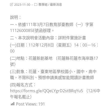
Post
Post
2023-11-30
教學組
/
最新消息
last
category:
modified:
說明：
一、依據111年3月7日教育部臺教師（一）字第
1112600085E號函辦理。
二、本次說明會活動內容：詳附件實施計畫
(一)日期：112年12月8日（星期五）14：00－16：
00
(二)地點：花蓮新創基地 （花蓮縣花蓮市海岸路17
號）
(三)對象：花蓮、臺東地區學校國小、國中、高中
職，不限科別、預想申請美感智能閱讀計畫教師
(四)報名方式：
https://forms.gle/QQeLYgrD2stBRqYu5 （12/6中
午報名截止）
Post Views:
191