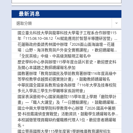
最新消息
最
選取分類
新
消
國立臺北科技大學與龍華科技大學電子工程系合作辦理115
息
年「115.08.10~08.12「AI賦能應用於智慧半導體研習營」，
歡迎學生踴躍報名參加
花蓮縣政府委請秀林國中辦理「2026面山面海論壇－花蓮
場：山野、海洋教育與戶外安全實務課程」，歡迎踴躍報名
參加
「全民英檢」中級、中高級測驗現正報名中
歷史學科中心參與辦理115學年度台語片影史，歡迎歷史科
及關心本議題之教師踴躍報名參加
國教署辦理「教育部國民及學前教育署辦理116年度高級中
等學校教學卓越獎初選實施計畫」，鼓勵教師踴躍報名
中華民國全國家長教育協會為辦理「116年大學及技專校院
多元入學高三學生升學輔導家長說明會」
國家表演藝術中心國家兩廳院115學年度上學期「廳院學計
畫」—「職人大講堂」及「一日體驗課程」，鼓勵踴躍報名
參與。
國立中興大學理學院科學教育中心辦理「2026 國高中暑期
營-科技鑑識偵查實戰營」活動資訊，鼓勵學生踴躍報名參
加。
本校誠徵管理員職缺約僱職務代理人1位，歡迎意者踴躍報
名。
國立暨南國際大學115學年度第1學期推廣教育課程招生