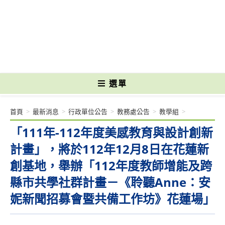
跳
轉
國立光復高級商工職業學校 National Kuangfu Commercial and Industrial
至
Vocational High School
主
要
內
容
選單
首頁
>
最新消息
>
行政單位公告
>
教務處公告
>
教學組
>
「111年-112年度美感教育與設計創新
計畫」，將於112年12月8日在花蓮新
創基地，舉辦「112年度教師增能及跨
縣市共學社群計畫－《聆聽Anne：安
妮新聞招募會暨共備工作坊》花蓮場」