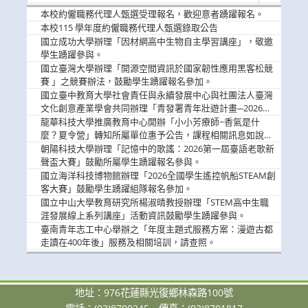
消
本校約僱職務代理人甄選受理報名，歡迎意者踴躍報名。
息
本校115 學年度約僱職務代理人甄選錄取公告
國立成功大學辦理「因材網高中生物自主學習講座」，敬邀
學生踴躍參與。
國立臺灣大學辦理「開源空間資訊於國家韌性應用黑客松競
賽 」之競賽辦法，鼓勵學生踴躍報名參加。
國立臺中教育大學社會責任與永續發展中心與社團法人臺灣
文化創意產業學會共同辦理「青發署青年壯遊計畫─2026臺
中舊城都市建築文化體驗」活動，敬邀學生踴躍報名參加，
龍華科技大學推廣教育中心開辦「小小芳療師~香氣是什
公告周知。
麼？夏令營」轉知所屬單位惠予公告，課程相關訊息如說
明。
朝陽科技大學辦理「記憶中的歌謠：2026第一屆臺語老歌新
聲盃大賽」鼓勵所屬學生踴躍報名參與。
國立海洋科技博物館辦理「2026全國學生遙控帆船STEAM創
客大賽」鼓勵學生踴躍組隊報名參加。
國立中山大學教育研究所楊淑晴教授辦理「STEM高中生職
涯發展線上系列講座」活動資訊鼓勵學生踴躍參與。
臺南青年志工中心舉辦之「年度主題式服務方案：漫遊古都
走讀在400年後」服務及相關培訓，請查照。
地址：976花蓮縣光復鄉林森路100號