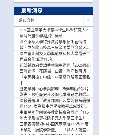
最新消息
最
選取分類
新
消
115 國立清華大學高中學生科學研究人才
息
培育計畫化學組招生簡章
國立東華大學特殊教育學系招生宣傳海
報，並鼓勵貴校高三畢業同學於分發入學
階段踴躍選填。
國立臺北科技大學與龍華科技大學電子工
程系合作辦理115年
「115.08.10~08.12「AI賦能應用於智慧半
花蓮縣政府委請秀林國中辦理「2026面山
導體研習營」，歡迎學生踴躍報名參加
面海論壇－花蓮場：山野、海洋教育與戶
外安全實務課程」，歡迎踴躍報名參加
「全民英檢」中級、中高級測驗現正報名
中
歷史學科中心參與辦理115學年度台語片
影史，歡迎歷史科及關心本議題之教師踴
躍報名參加
國教署辦理「教育部國民及學前教育署辦
理116年度高級中等學校教學卓越獎初選
實施計畫」，鼓勵教師踴躍報名
中華民國全國家長教育協會為辦理「116
年大學及技專校院多元入學高三學生升學
輔導家長說明會」
國家表演藝術中心國家兩廳院115學年度
上學期「廳院學計畫」—「職人大講堂」