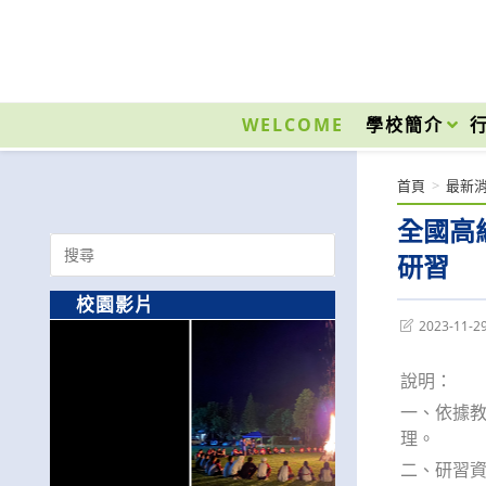
跳
轉
至
國立光復高級商工職業學校 National Kuangfu Commercial and Industrial Vocati
主
要
WELCOME
學校簡介
內
容
首頁
>
最新
全國高
Search
研習
for:
校園影片
Post
2023-11-2
last
modified:
說明：
一、依據教
理。
二、研習