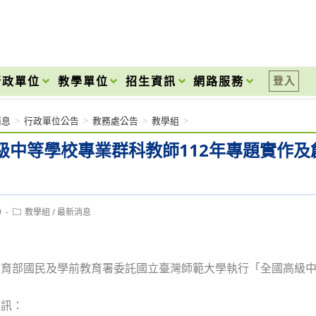
onal High School
行政單位
教學單位
招生資訊
網路服務
登入
消息
>
行政單位公告
>
教務處公告
>
教學組
>
級中等學校專業群科教師112年專題實作
Post
9
教學組
/
最新消息
category:
育部國民及學前教育署委託國立臺灣師範大學執行「全國高級中
資訊：