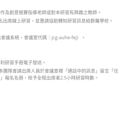
實作及創意競賽指導老師或對本研習有興趣之教師。
名出席線上研習，並惠請協助轉知研習訊息給群屬學校。
eet視訊會議系統，會議室代碼：jcg-auhe-fej）。
，以利研習手冊電子發送。
，本團隊會請出席人員於會議室裡「通話中的訊息」留言「任
」報名名冊，核予全程出席者2.5小時研習時數。