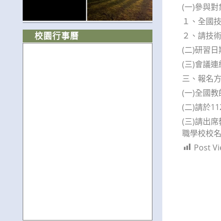
(一)參與對
１、全國
２、請技術
校園行事曆
(二)研習日
(三)會議連結
三、報名
(一)全國
(二)請於
(三)請出
職學校校名
Post Vi