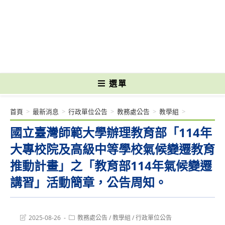
跳
轉
國立光復高級商工職業學校 National Kuangfu Commercial and Industrial
至
Vocational High School
主
要
內
容
選單
首頁
>
最新消息
>
行政單位公告
>
教務處公告
>
教學組
>
國立臺灣師範大學辦理教育部「114年
大專校院及高級中等學校氣候變遷教育
推動計畫」之「教育部114年氣候變遷
講習」活動簡章，公告周知。
Post
Post
2025-08-26
教務處公告
/
教學組
/
行政單位公告
last
category: