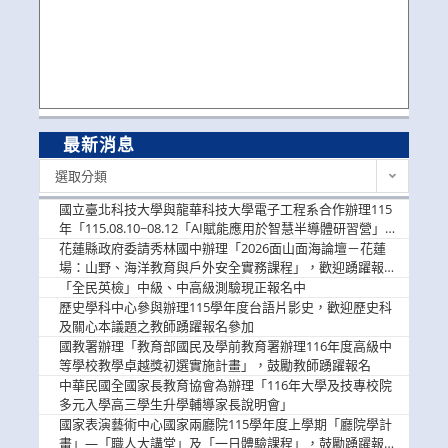
最新消息
最
選取分類
新
消
國立臺北科技大學與龍華科技大學電子工程系合作辦理115
息
年「115.08.10~08.12「AI賦能應用於智慧半導體研習營」，
歡迎學生踴躍報名參加
花蓮縣政府委請秀林國中辦理「2026面山面海論壇－花蓮
場：山野、海洋教育與戶外安全實務課程」，歡迎踴躍報名
參加
「全民英檢」中級、中高級測驗現正報名中
歷史學科中心參與辦理115學年度台語片影史，歡迎歷史科
及關心本議題之教師踴躍報名參加
國教署辦理「教育部國民及學前教育署辦理116年度高級中
等學校教學卓越獎初選實施計畫」，鼓勵教師踴躍報名
中華民國全國家長教育協會為辦理「116年大學及技專校院
多元入學高三學生升學輔導家長說明會」
國家表演藝術中心國家兩廳院115學年度上學期「廳院學計
畫」—「職人大講堂」及「一日體驗課程」，鼓勵踴躍報名