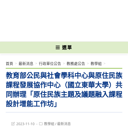
跳
轉
國立光復高級商工職業學校 National Kuangfu Commercial and Industrial
至
Vocational High School
主
要
內
容
選單
首頁
>
最新消息
>
行政單位公告
>
教務處公告
>
教學組
>
教育部公民與社會學科中心與原住民族
課程發展協作中心（國立東華大學）共
同辦理「原住民族主題及議題融入課程
設計增能工作坊」
Post
Post
2023-11-10
教學組
/
最新消息
last
category: