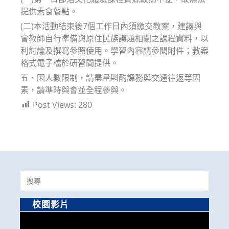
提供素食餐點。
(二)本活動結束後7個工作日內須繳交教案，建議與
會教師自行準備與原住民族議題相關之課程資料，以
利討論及撰寫參照使用。學習內容請參閱附件；教案
格式電子檔於研習間提供。
五、因人數限制，請盡量斟酌課務與交通往返等因
素，請準時與會並全程參與。
Post Views:
280
Search
for:
校園影片