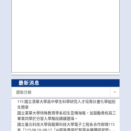
最新消息
最
選取分類
新
消
115 國立清華大學高中學生科學研究人才培育計畫化學組招
息
生簡章
國立東華大學特殊教育學系招生宣傳海報，並鼓勵貴校高三
畢業同學於分發入學階段踴躍選填。
國立臺北科技大學與龍華科技大學電子工程系合作辦理115
年「115.08.10~08.12「AI賦能應用於智慧半導體研習營」，