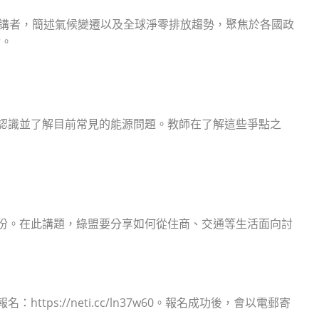
）的講者，簡述氣候變遷以及全球淨零排放趨勢，聚焦於各國政
論。
起認識並了解目前常見的能源問題。教師在了解這些爭點之
部份。在此講題，綠盟要分享如何從住商、交通等生活面向討
ps://neti.cc/ln37w60。報名成功後，會以電郵寄