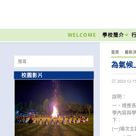
跳
轉
至
國立光復高級商工職業學校 National Kuangfu Commercial and Industrial Vocati
主
要
WELCOME
學校簡介
內
容
首頁
>
最新
Search
為氣候
for:
校園影片
Post
2023-12-1
last
modified:
說明：
一、增進
學內容與
下：
(一)場次