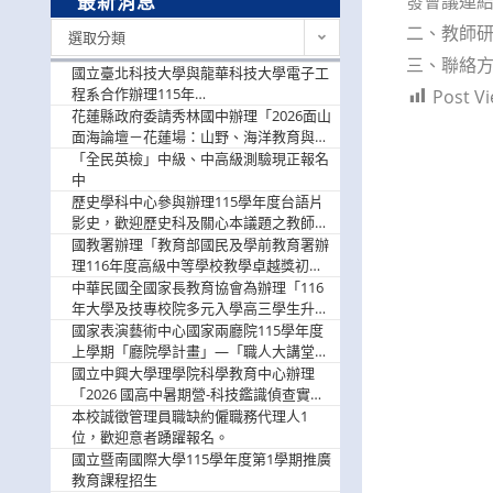
發會議連
最新消息
最
二、教師研
選取分類
新
三、聯絡方式
消
國立臺北科技大學與龍華科技大學電子工
息
程系合作辦理115年
Post Vi
「115.08.10~08.12「AI賦能應用於智慧半
花蓮縣政府委請秀林國中辦理「2026面山
導體研習營」，歡迎學生踴躍報名參加
面海論壇－花蓮場：山野、海洋教育與戶
外安全實務課程」，歡迎踴躍報名參加
「全民英檢」中級、中高級測驗現正報名
中
歷史學科中心參與辦理115學年度台語片
影史，歡迎歷史科及關心本議題之教師踴
躍報名參加
國教署辦理「教育部國民及學前教育署辦
理116年度高級中等學校教學卓越獎初選
實施計畫」，鼓勵教師踴躍報名
中華民國全國家長教育協會為辦理「116
年大學及技專校院多元入學高三學生升學
輔導家長說明會」
國家表演藝術中心國家兩廳院115學年度
上學期「廳院學計畫」—「職人大講堂」
及「一日體驗課程」，鼓勵踴躍報名參
國立中興大學理學院科學教育中心辦理
與。
「2026 國高中暑期營-科技鑑識偵查實戰
營」活動資訊，鼓勵學生踴躍報名參加。
本校誠徵管理員職缺約僱職務代理人1
位，歡迎意者踴躍報名。
國立暨南國際大學115學年度第1學期推廣
教育課程招生