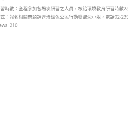
結。
習時數：全程參加各場次研習之人員，核給環境教育研習時數2
：報名相關問題請逕洽綠色公民行動聯盟沈小姐，電話02-2393-0500，或
ews:
210