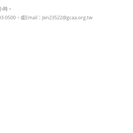
小時。
Email：Jen23522@gcaa.org.tw