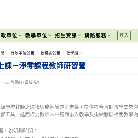
onal High School
行政單位
教學單位
招生資訊
網路服務
登入
消息
>
行政單位公告
>
教務處公告
>
教學組
>
上課－淨零課程教師研習營
Post
5
教學組
/
最新消息
category:
各級學校教師之環境與能源議題之素養，提供符合教師教學需求
學習工具，進而培力教師未來議題融入教學及後續發展相關教學
主題、說明與時間：