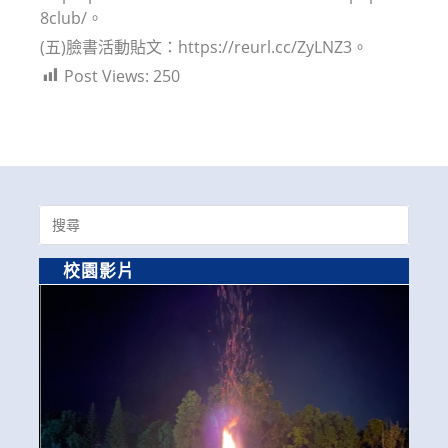
8club/。
(五)臉書活動貼文：https://reurl.cc/ZyLNZ3。
Post Views:
250
Search
for:
校園影片