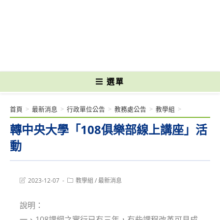
跳
轉
國立光復高級商工職業學校 National Kuangfu Commercial and Industrial
至
Vocational High School
主
要
內
容
選單
首頁
>
最新消息
>
行政單位公告
>
教務處公告
>
教學組
>
轉中央大學「108俱樂部線上講座」活
動
Post
Post
2023-12-07
教學組
/
最新消息
last
category:
modified:
說明：
一、108課綱之實行已有三年，有些課程改革可見成