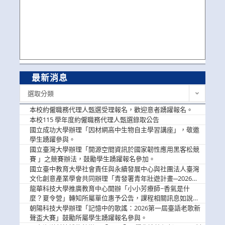
最新消息
最
選取分類
新
消
本校約僱職務代理人甄選受理報名，歡迎意者踴躍報名。
息
本校115 學年度約僱職務代理人甄選錄取公告
國立成功大學辦理「因材網高中生物自主學習講座」，敬邀
學生踴躍參與。
國立臺灣大學辦理「開源空間資訊於國家韌性應用黑客松競
賽 」之競賽辦法，鼓勵學生踴躍報名參加。
國立臺中教育大學社會責任與永續發展中心與社團法人臺灣
文化創意產業學會共同辦理「青發署青年壯遊計畫─2026臺
中舊城都市建築文化體驗」活動，敬邀學生踴躍報名參加，
龍華科技大學推廣教育中心開辦「小小芳療師~香氣是什
公告周知。
麼？夏令營」轉知所屬單位惠予公告，課程相關訊息如說
明。
朝陽科技大學辦理「記憶中的歌謠：2026第一屆臺語老歌新
聲盃大賽」鼓勵所屬學生踴躍報名參與。