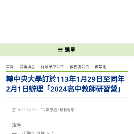
跳
轉
國立光復高級商工職業學校 National Kuangfu Commercial and Industrial
至
Vocational High School
主
要
內
容
選單
首頁
>
最新消息
>
行政單位公告
>
教務處公告
>
教學組
>
轉中央大學訂於113年1月29日至同年
2月1日辦理「2024高中教師研習營」
Post
Post
2023-12-22
教學組
/
最新消息
last
category:
modified:
說明：
一、活動訊息如下：