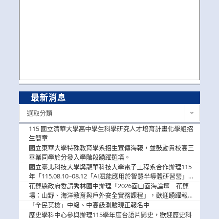
最新消息
最
選取分類
新
消
115 國立清華大學高中學生科學研究人才培育計畫化學組招
息
生簡章
國立東華大學特殊教育學系招生宣傳海報，並鼓勵貴校高三
畢業同學於分發入學階段踴躍選填。
國立臺北科技大學與龍華科技大學電子工程系合作辦理115
年「115.08.10~08.12「AI賦能應用於智慧半導體研習營」，
歡迎學生踴躍報名參加
花蓮縣政府委請秀林國中辦理「2026面山面海論壇－花蓮
場：山野、海洋教育與戶外安全實務課程」，歡迎踴躍報名
參加
「全民英檢」中級、中高級測驗現正報名中
歷史學科中心參與辦理115學年度台語片影史，歡迎歷史科