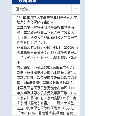
最新消息
最
選取分類
新
消
115 國立清華大學高中學生科學研究人才
息
培育計畫化學組招生簡章
國立東華大學特殊教育學系招生宣傳海
報，並鼓勵貴校高三畢業同學於分發入學
階段踴躍選填。
國立臺北科技大學與龍華科技大學電子工
程系合作辦理115年
「115.08.10~08.12「AI賦能應用於智慧半
花蓮縣政府委請秀林國中辦理「2026面山
導體研習營」，歡迎學生踴躍報名參加
面海論壇－花蓮場：山野、海洋教育與戶
外安全實務課程」，歡迎踴躍報名參加
「全民英檢」中級、中高級測驗現正報名
中
歷史學科中心參與辦理115學年度台語片
影史，歡迎歷史科及關心本議題之教師踴
躍報名參加
國教署辦理「教育部國民及學前教育署辦
理116年度高級中等學校教學卓越獎初選
實施計畫」，鼓勵教師踴躍報名
中華民國全國家長教育協會為辦理「116
年大學及技專校院多元入學高三學生升學
輔導家長說明會」
國家表演藝術中心國家兩廳院115學年度
上學期「廳院學計畫」—「職人大講堂」
及「一日體驗課程」，鼓勵踴躍報名參
國立中興大學理學院科學教育中心辦理
與。
「2026 國高中暑期營-科技鑑識偵查實戰