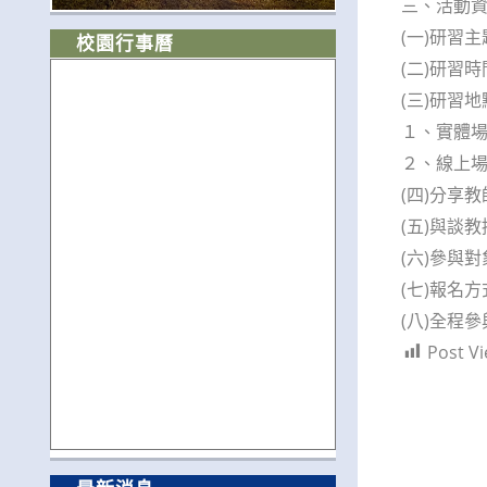
三、活動
(一)研習
校園行事曆
(二)研習時間
(三)研習地
１、實體場
２、線上場
(四)分享
(五)與談
(六)參與
(七)報名方
(八)全程
Post Vi