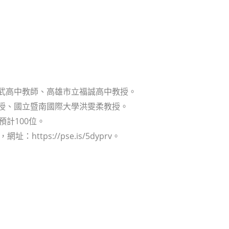
仁武高中教師、高雄市立福誠高中教授。
教授、國立暨南國際大學洪雯柔教授。
計100位。
ttps://pse.is/5dyprv。