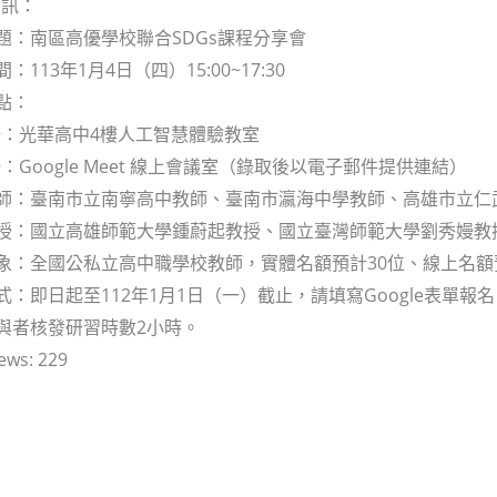
資訊：
主題：南區高優學校聯合SDGs課程分享會
：113年1月4日（四）15:00~17:30
點：
：光華高中4樓人工智慧體驗教室
：Google Meet 線上會議室（錄取後以電子郵件提供連結）
教師：臺南市立南寧高中教師、臺南市瀛海中學教師、高雄市立
教授：國立高雄師範大學鍾蔚起教授、國立臺灣師範大學劉秀嫚
對象：全國公私立高中職學校教師，實體名額預計30位、線上名額預
式：即日起至112年1月1日（一）截止，請填寫Google表單報名，網址：h
參與者核發研習時數2小時。
ews:
229