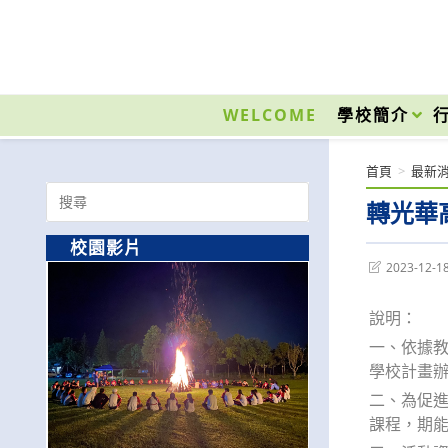
跳
轉
至
國立光復高級商工職業學校 National Kuangfu Commercial and Industrial Vocati
主
要
WELCOME
學校簡介
內
容
首頁
>
最新
Search
轉光華
for:
校園影片
Post
2023-12-1
last
modified:
說明：
一、依據教
學校計畫
二、為促進
課程，期