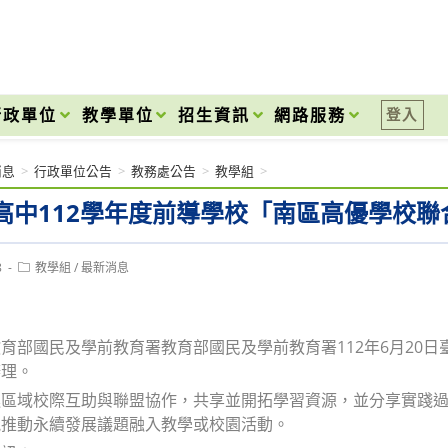
onal High School
行政單位
教學單位
招生資訊
網路服務
登入
消息
>
行政單位公告
>
教務處公告
>
教學組
>
高中112學年度前導學校「南區高優學校聯合
Post
8
教學組
/
最新消息
category:
育部國民及學前教育署教育部國民及學前教育署112年6月20日臺教
辦理。
區域校際互助與聯盟協作，共享並開拓學習資源，並分享實踐過程
能推動永續發展議題融入教學或校園活動。