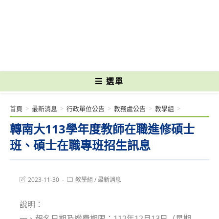
跳
轉
國立光復高級商工職業學校 National Kuangfu Commercial and Industrial
至
Vocational High School
主
要
內
容
選單
首頁
>
最新消息
>
行政單位公告
>
教務處公告
>
教學組
>
轉南大113學年度教師在職進修碩士
班、碩士在職專班招生訊息
Post
Post
2023-11-30
教學組
/
最新消息
last
category:
modified:
說明：
一、報名日期及繳費期限：112年12月13日（星期