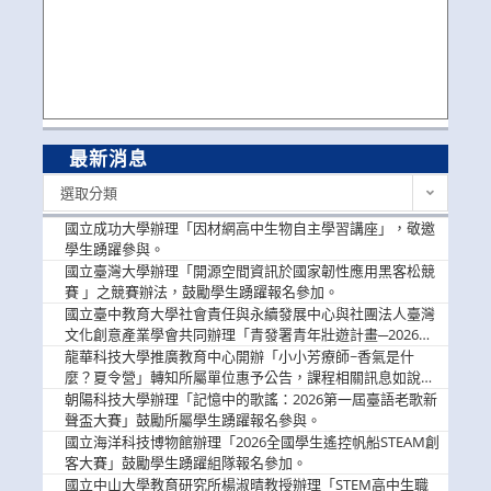
最新消息
最
選取分類
新
消
國立成功大學辦理「因材網高中生物自主學習講座」，敬邀
息
學生踴躍參與。
國立臺灣大學辦理「開源空間資訊於國家韌性應用黑客松競
賽 」之競賽辦法，鼓勵學生踴躍報名參加。
國立臺中教育大學社會責任與永續發展中心與社團法人臺灣
文化創意產業學會共同辦理「青發署青年壯遊計畫─2026臺
中舊城都市建築文化體驗」活動，敬邀學生踴躍報名參加，
龍華科技大學推廣教育中心開辦「小小芳療師~香氣是什
公告周知。
麼？夏令營」轉知所屬單位惠予公告，課程相關訊息如說
明。
朝陽科技大學辦理「記憶中的歌謠：2026第一屆臺語老歌新
聲盃大賽」鼓勵所屬學生踴躍報名參與。
國立海洋科技博物館辦理「2026全國學生遙控帆船STEAM創
客大賽」鼓勵學生踴躍組隊報名參加。
國立中山大學教育研究所楊淑晴教授辦理「STEM高中生職