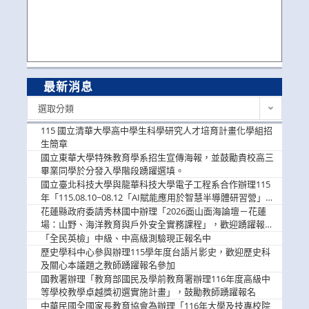
最新消息
最
選取分類
新
消
115 國立清華大學高中學生科學研究人才培育計畫化學組招
息
生簡章
國立東華大學特殊教育學系招生宣傳海報，並鼓勵貴校高三
畢業同學於分發入學階段踴躍選填。
國立臺北科技大學與龍華科技大學電子工程系合作辦理115
年「115.08.10~08.12「AI賦能應用於智慧半導體研習營」，
歡迎學生踴躍報名參加
花蓮縣政府委請秀林國中辦理「2026面山面海論壇－花蓮
場：山野、海洋教育與戶外安全實務課程」，歡迎踴躍報名
參加
「全民英檢」中級、中高級測驗現正報名中
歷史學科中心參與辦理115學年度台語片影史，歡迎歷史科
及關心本議題之教師踴躍報名參加
國教署辦理「教育部國民及學前教育署辦理116年度高級中
等學校教學卓越獎初選實施計畫」，鼓勵教師踴躍報名
中華民國全國家長教育協會為辦理「116年大學及技專校院