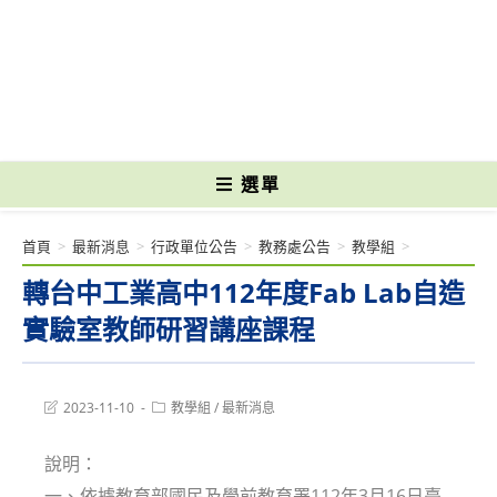
跳
轉
國立光復高級商工職業學校 National Kuangfu Commercial and Industrial
至
Vocational High School
主
要
內
容
選單
首頁
>
最新消息
>
行政單位公告
>
教務處公告
>
教學組
>
轉台中工業高中112年度Fab Lab自造
實驗室教師研習講座課程
Post
Post
2023-11-10
教學組
/
最新消息
last
category:
modified:
說明：
一、依據教育部國民及學前教育署112年3月16日臺