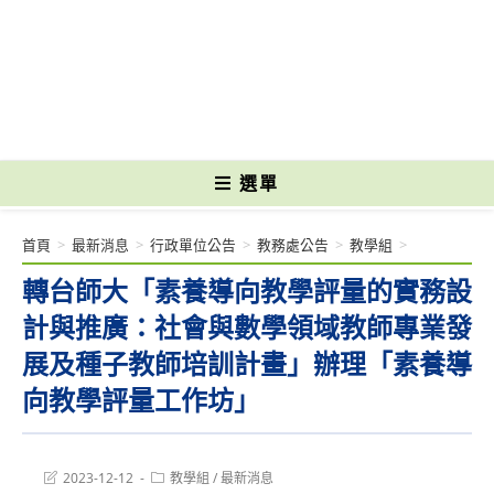
跳
轉
國立光復高級商工職業學校 National Kuangfu Commercial and Industrial
至
Vocational High School
主
要
內
容
選單
首頁
>
最新消息
>
行政單位公告
>
教務處公告
>
教學組
>
轉台師大「素養導向教學評量的實務設
計與推廣：社會與數學領域教師專業發
展及種子教師培訓計畫」辦理「素養導
向教學評量工作坊」
Post
Post
2023-12-12
教學組
/
最新消息
last
category: