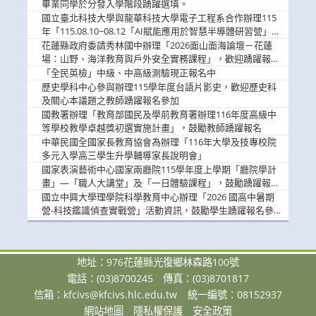
畢業同學於分發入學階段踴躍選填。
國立臺北科技大學與龍華科技大學電子工程系合作辦理115
年「115.08.10~08.12「AI賦能應用於智慧半導體研習營」，
歡迎學生踴躍報名參加
花蓮縣政府委請秀林國中辦理「2026面山面海論壇－花蓮
場：山野、海洋教育與戶外安全實務課程」，歡迎踴躍報名
參加
「全民英檢」中級、中高級測驗現正報名中
歷史學科中心參與辦理115學年度台語片影史，歡迎歷史科
及關心本議題之教師踴躍報名參加
國教署辦理「教育部國民及學前教育署辦理116年度高級中
等學校教學卓越獎初選實施計畫」，鼓勵教師踴躍報名
中華民國全國家長教育協會為辦理「116年大學及技專校院
多元入學高三學生升學輔導家長說明會」
國家表演藝術中心國家兩廳院115學年度上學期「廳院學計
畫」—「職人大講堂」及「一日體驗課程」，鼓勵踴躍報名
參與。
國立中興大學理學院科學教育中心辦理「2026 國高中暑期
營-科技鑑識偵查實戰營」活動資訊，鼓勵學生踴躍報名參
加。
地址：976花蓮縣光復鄉林森路100號
電話：(03)8700245
傳真：(03)8701817
信箱：
kfcivs@kfcivs.hlc.edu.tw
統一編號：08152937
網站地圖
隱私權保護
安全政策