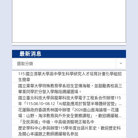
最新消息
最
選取分類
新
消
115 國立清華大學高中學生科學研究人才培育計畫化學組招
息
生簡章
國立東華大學特殊教育學系招生宣傳海報，並鼓勵貴校高三
畢業同學於分發入學階段踴躍選填。
國立臺北科技大學與龍華科技大學電子工程系合作辦理115
年「115.08.10~08.12「AI賦能應用於智慧半導體研習營」，
歡迎學生踴躍報名參加
花蓮縣政府委請秀林國中辦理「2026面山面海論壇－花蓮
場：山野、海洋教育與戶外安全實務課程」，歡迎踴躍報名
參加
「全民英檢」中級、中高級測驗現正報名中
歷史學科中心參與辦理115學年度台語片影史，歡迎歷史科
及關心本議題之教師踴躍報名參加