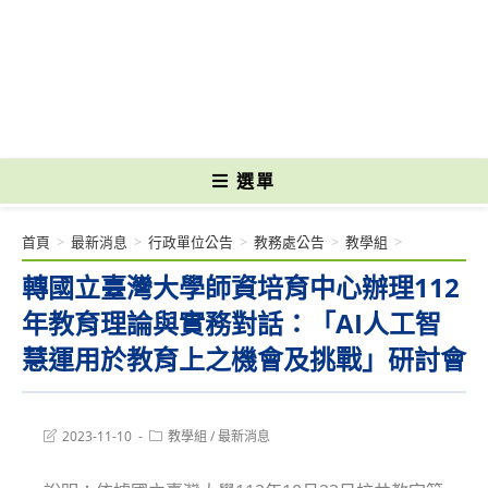
跳
轉
國立光復高級商工職業學校 National Kuangfu Commercial and Industrial
至
Vocational High School
主
要
內
容
選單
首頁
>
最新消息
>
行政單位公告
>
教務處公告
>
教學組
>
轉國立臺灣大學師資培育中心辦理112
年教育理論與實務對話：「AI人工智
慧運用於教育上之機會及挑戰」研討會
Post
Post
2023-11-10
教學組
/
最新消息
last
category:
modified: