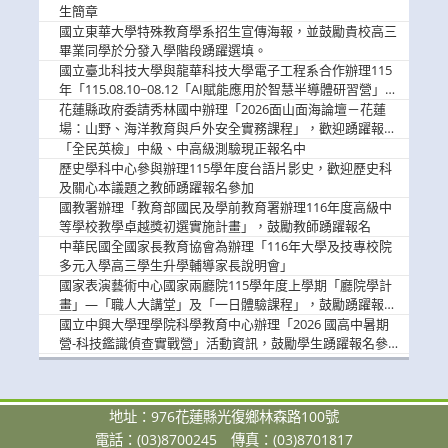
息
生簡章
國立東華大學特殊教育學系招生宣傳海報，並鼓勵貴校高三
畢業同學於分發入學階段踴躍選填。
國立臺北科技大學與龍華科技大學電子工程系合作辦理115
年「115.08.10~08.12「AI賦能應用於智慧半導體研習營」，
歡迎學生踴躍報名參加
花蓮縣政府委請秀林國中辦理「2026面山面海論壇－花蓮
場：山野、海洋教育與戶外安全實務課程」，歡迎踴躍報名
參加
「全民英檢」中級、中高級測驗現正報名中
歷史學科中心參與辦理115學年度台語片影史，歡迎歷史科
及關心本議題之教師踴躍報名參加
國教署辦理「教育部國民及學前教育署辦理116年度高級中
等學校教學卓越獎初選實施計畫」，鼓勵教師踴躍報名
中華民國全國家長教育協會為辦理「116年大學及技專校院
多元入學高三學生升學輔導家長說明會」
國家表演藝術中心國家兩廳院115學年度上學期「廳院學計
畫」—「職人大講堂」及「一日體驗課程」，鼓勵踴躍報名
參與。
國立中興大學理學院科學教育中心辦理「2026 國高中暑期
營-科技鑑識偵查實戰營」活動資訊，鼓勵學生踴躍報名參
加。
地址：976花蓮縣光復鄉林森路100號
電話：(03)8700245
傳真：(03)8701817