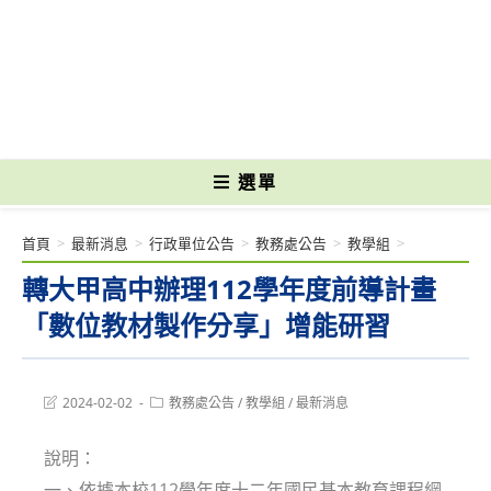
跳
轉
國立光復高級商工職業學校 National Kuangfu Commercial and Industrial
至
Vocational High School
主
要
內
容
選單
首頁
>
最新消息
>
行政單位公告
>
教務處公告
>
教學組
>
轉大甲高中辦理112學年度前導計畫
「數位教材製作分享」增能研習
Post
Post
2024-02-02
教務處公告
/
教學組
/
最新消息
last
category:
modified:
說明：
一、依據本校112學年度十二年國民基本教育課程綱