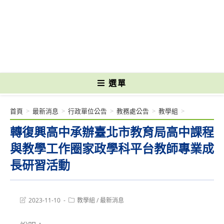
跳
轉
國立光復高級商工職業學校 National Kuangfu Commercial and Industrial
至
Vocational High School
主
要
內
容
選單
首頁
>
最新消息
>
行政單位公告
>
教務處公告
>
教學組
>
轉復興高中承辦臺北市教育局高中課程
與教學工作圈家政學科平台教師專業成
長研習活動
Post
Post
2023-11-10
教學組
/
最新消息
last
category:
modified: