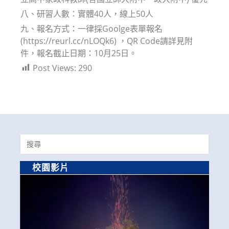
八、研習人數：實體40人，線上50人
九、報名方式：一律採Goolge表單報名
(https://reurl.cc/nLOQk6) ，QR Code請詳見附
件，報名截止日期：10月25日。
Post Views:
290
Search
for:
校園影片