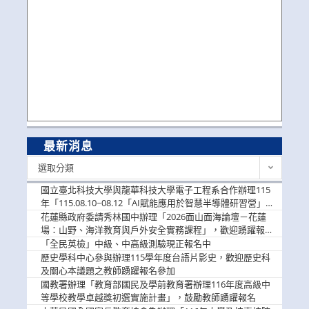
最新消息
最
選取分類
新
消
國立臺北科技大學與龍華科技大學電子工程系合作辦理115
息
年「115.08.10~08.12「AI賦能應用於智慧半導體研習營」，
歡迎學生踴躍報名參加
花蓮縣政府委請秀林國中辦理「2026面山面海論壇－花蓮
場：山野、海洋教育與戶外安全實務課程」，歡迎踴躍報名
參加
「全民英檢」中級、中高級測驗現正報名中
歷史學科中心參與辦理115學年度台語片影史，歡迎歷史科
及關心本議題之教師踴躍報名參加
國教署辦理「教育部國民及學前教育署辦理116年度高級中
等學校教學卓越獎初選實施計畫」，鼓勵教師踴躍報名