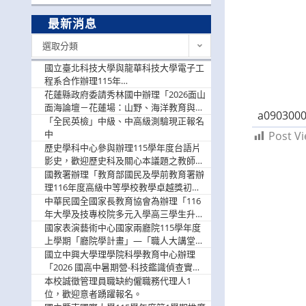
最新消息
最
選取分類
新
消
國立臺北科技大學與龍華科技大學電子工
息
程系合作辦理115年
「115.08.10~08.12「AI賦能應用於智慧半
花蓮縣政府委請秀林國中辦理「2026面山
導體研習營」，歡迎學生踴躍報名參加
面海論壇－花蓮場：山野、海洋教育與戶
a0903000
外安全實務課程」，歡迎踴躍報名參加
「全民英檢」中級、中高級測驗現正報名
中
Post Vi
歷史學科中心參與辦理115學年度台語片
影史，歡迎歷史科及關心本議題之教師踴
躍報名參加
國教署辦理「教育部國民及學前教育署辦
理116年度高級中等學校教學卓越獎初選
實施計畫」，鼓勵教師踴躍報名
中華民國全國家長教育協會為辦理「116
年大學及技專校院多元入學高三學生升學
輔導家長說明會」
國家表演藝術中心國家兩廳院115學年度
上學期「廳院學計畫」—「職人大講堂」
及「一日體驗課程」，鼓勵踴躍報名參
國立中興大學理學院科學教育中心辦理
與。
「2026 國高中暑期營-科技鑑識偵查實戰
營」活動資訊，鼓勵學生踴躍報名參加。
本校誠徵管理員職缺約僱職務代理人1
位，歡迎意者踴躍報名。