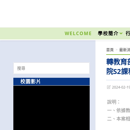
跳
轉
至
國立光復高級商工職業學校 National Kuangfu Commercial and Industrial Vocati
主
要
WELCOME
學校簡介
內
容
首頁
>
最新
轉教育
Search
院S2
for:
校園影片
Post
2024-02-1
last
modified:
說明：
一、依據教育
二、本案相關