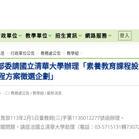
onal High School
行政單位
教學單位
招生資訊
網路服務
登入
消息
>
行政單位公告
>
教務處公告
>
教學組
>
部委請國立清華大學辦理「素養教育課程設
課程方案徵選企劃」
Post
9
教務處公告
/
教學組
/
最新消息
category:
部113年2月5日臺教師(三)字第1130012277號函辦理。
問題，請逕洽國立清華大學助理（電話：03-5715131轉73072；電子信