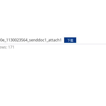
0e_1130023564_senddoc1_attach1
下載
ews:
171