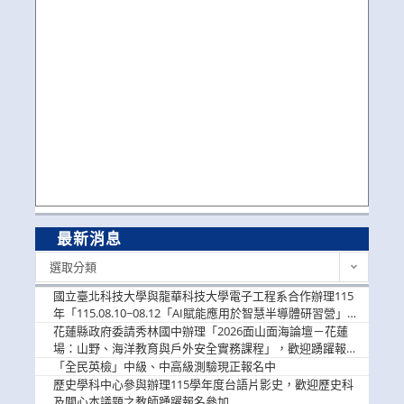
最新消息
最
選取分類
新
消
國立臺北科技大學與龍華科技大學電子工程系合作辦理115
息
年「115.08.10~08.12「AI賦能應用於智慧半導體研習營」，
歡迎學生踴躍報名參加
花蓮縣政府委請秀林國中辦理「2026面山面海論壇－花蓮
場：山野、海洋教育與戶外安全實務課程」，歡迎踴躍報名
參加
「全民英檢」中級、中高級測驗現正報名中
歷史學科中心參與辦理115學年度台語片影史，歡迎歷史科
及關心本議題之教師踴躍報名參加