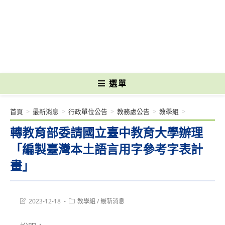
跳
轉
國立光復高級商工職業學校 National Kuangfu Commercial and Industrial
至
Vocational High School
主
要
內
容
選單
首頁
>
最新消息
>
行政單位公告
>
教務處公告
>
教學組
>
轉教育部委請國立臺中教育大學辦理
「編製臺灣本土語言用字參考字表計
畫」
Post
Post
2023-12-18
教學組
/
最新消息
last
category:
modified: