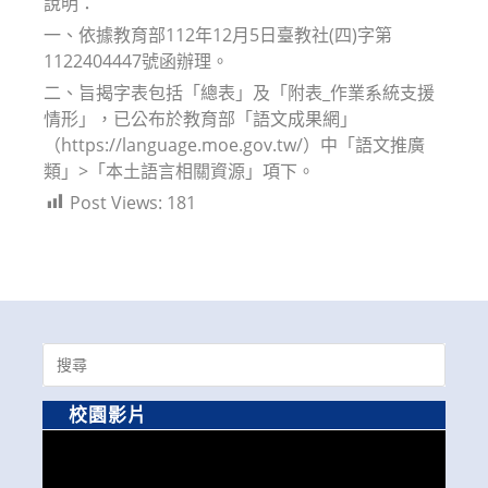
說明：
一、依據教育部112年12月5日臺教社(四)字第
1122404447號函辦理。
二、旨揭字表包括「總表」及「附表_作業系統支援
情形」，已公布於教育部「語文成果網」
（https://language.moe.gov.tw/）中「語文推廣
類」>「本土語言相關資源」項下。
Post Views:
181
Search
for:
校園影片