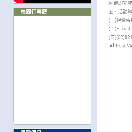
回覆即完
五、活動
校園行事曆
(一)視覺
(二)E-mail
(三)(02)82
Post Vi