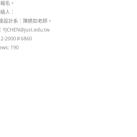
成報名。
聯絡人：
傳達設計系：陳嬿如老師。
：YJCHEN@just.edu.tw
12-2000＃6860
ews:
190