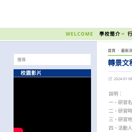
跳
轉
至
國立光復高級商工職業學校 National Kuangfu Commercial and Industrial Vocati
主
要
WELCOME
學校簡介
內
容
首頁
>
最新
Search
轉景文
for:
校園影片
Post
2024-01-0
last
modified:
說明：
一、研習名
二、研習時間
三、研習地
四、活動人數