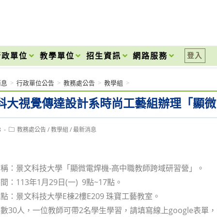
onal High School
行政單位
教學單位
招生資訊
網路服務
登入
消息
>
行政單位公告
>
教務處公告
>
教學組
>
科大視覺傳達設計系時尚工藝組辦理「顯微
Post
8
教務處公告
/
教學組
/
最新消息
category:
稱：景文科技大學「顯微電焊機-高中職教師跨域研習營」。
：113年1月29日(一) 9點~17點。
點：景文科技大學E棟2樓E209 珠寶工藝教室。
30人，一位教師可帶2名學生學習，請填寫線上google表單，活動報名表單