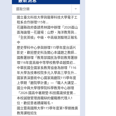
最新消息
最
選取分類
新
消
國立臺北科技大學與龍華科技大學電子工
息
程系合作辦理115年
「115.08.10~08.12「AI賦能應用於智慧半
花蓮縣政府委請秀林國中辦理「2026面山
導體研習營」，歡迎學生踴躍報名參加
面海論壇－花蓮場：山野、海洋教育與戶
外安全實務課程」，歡迎踴躍報名參加
「全民英檢」中級、中高級測驗現正報名
中
歷史學科中心參與辦理115學年度台語片
影史，歡迎歷史科及關心本議題之教師踴
躍報名參加
國教署辦理「教育部國民及學前教育署辦
理116年度高級中等學校教學卓越獎初選
實施計畫」，鼓勵教師踴躍報名
中華民國全國家長教育協會為辦理「116
年大學及技專校院多元入學高三學生升學
輔導家長說明會」
國家表演藝術中心國家兩廳院115學年度
上學期「廳院學計畫」—「職人大講堂」
及「一日體驗課程」，鼓勵踴躍報名參
國立中興大學理學院科學教育中心辦理
與。
「2026 國高中暑期營-科技鑑識偵查實戰
營」活動資訊，鼓勵學生踴躍報名參加。
本校誠徵管理員職缺約僱職務代理人1
位，歡迎意者踴躍報名。
國立暨南國際大學115學年度第1學期推廣
教育課程招生