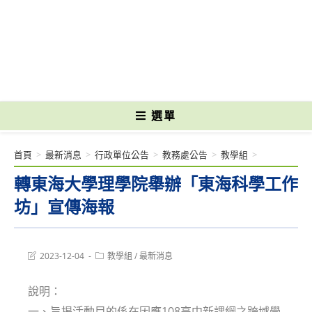
跳
轉
國立光復高級商工職業學校 National Kuangfu Commercial and Industrial
至
Vocational High School
主
要
內
容
選單
首頁
>
最新消息
>
行政單位公告
>
教務處公告
>
教學組
>
轉東海大學理學院舉辦「東海科學工作
坊」宣傳海報
Post
Post
2023-12-04
教學組
/
最新消息
last
category:
modified:
說明：
一、旨揭活動目的係在因應108高中新課綱之跨域學