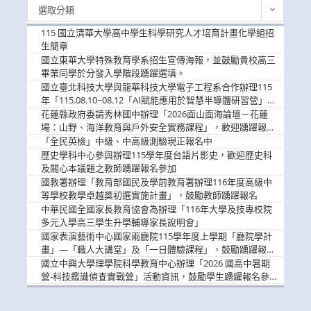
最
選取分類
新
消
115 國立清華大學高中學生科學研究人才培育計畫化學組招
息
生簡章
國立東華大學特殊教育學系招生宣傳海報，並鼓勵貴校高三
畢業同學於分發入學階段踴躍選填。
國立臺北科技大學與龍華科技大學電子工程系合作辦理115
年「115.08.10~08.12「AI賦能應用於智慧半導體研習營」，
歡迎學生踴躍報名參加
花蓮縣政府委請秀林國中辦理「2026面山面海論壇－花蓮
場：山野、海洋教育與戶外安全實務課程」，歡迎踴躍報名
參加
「全民英檢」中級、中高級測驗現正報名中
歷史學科中心參與辦理115學年度台語片影史，歡迎歷史科
及關心本議題之教師踴躍報名參加
國教署辦理「教育部國民及學前教育署辦理116年度高級中
等學校教學卓越獎初選實施計畫」，鼓勵教師踴躍報名
中華民國全國家長教育協會為辦理「116年大學及技專校院
多元入學高三學生升學輔導家長說明會」
國家表演藝術中心國家兩廳院115學年度上學期「廳院學計
畫」—「職人大講堂」及「一日體驗課程」，鼓勵踴躍報名
參與。
國立中興大學理學院科學教育中心辦理「2026 國高中暑期
營-科技鑑識偵查實戰營」活動資訊，鼓勵學生踴躍報名參
加。