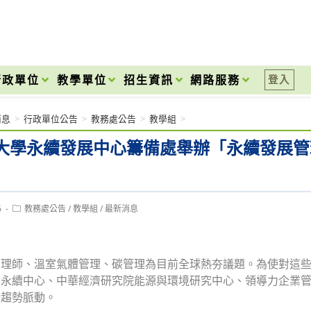
onal High School
行政單位
教學單位
招生資訊
網路服務
登入
消息
>
行政單位公告
>
教務處公告
>
教學組
>
大學永續發展中心籌備處舉辦「永續發展管
Post
6
教務處公告
/
教學組
/
最新消息
category:
管理師、溫室氣體管理、碳管理為目前全球熱夯議題。為使對這
永續中心、中華經濟研究院能源與環境研究中心、領導力企業管
新趨勢脈動。