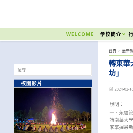
跳
轉
至
國立光復高級商工職業學校 National Kuangfu Commercial and Industrial Vocati
主
要
WELCOME
學校簡介
內
容
首頁
>
最新
轉東華
Search
坊」
for:
校園影片
Post
2024-02-1
last
modified:
說明：
一、永續
請南華大學
家掌握最