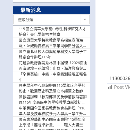
最新消息
最
選取分類
新
消
115 國立清華大學高中學生科學研究人才
息
培育計畫化學組招生簡章
國立東華大學特殊教育學系招生宣傳海
報，並鼓勵貴校高三畢業同學於分發入學
階段踴躍選填。
國立臺北科技大學與龍華科技大學電子工
程系合作辦理115年
「115.08.10~08.12「AI賦能應用於智慧半
花蓮縣政府委請秀林國中辦理「2026面山
導體研習營」，歡迎學生踴躍報名參加
面海論壇－花蓮場：山野、海洋教育與戶
外安全實務課程」，歡迎踴躍報名參加
「全民英檢」中級、中高級測驗現正報名
11300026
中
歷史學科中心參與辦理115學年度台語片
Post Vi
影史，歡迎歷史科及關心本議題之教師踴
躍報名參加
國教署辦理「教育部國民及學前教育署辦
理116年度高級中等學校教學卓越獎初選
實施計畫」，鼓勵教師踴躍報名
中華民國全國家長教育協會為辦理「116
年大學及技專校院多元入學高三學生升學
輔導家長說明會」
國家表演藝術中心國家兩廳院115學年度
上學期「廳院學計畫」—「職人大講堂」