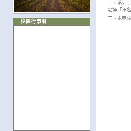
二、系列工
點選「報
三、本案聯絡
校園行事曆