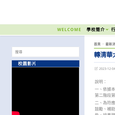
跳
轉
至
國立光復高級商工職業學校 National Kuangfu Commercial and Industrial Vocati
主
要
WELCOME
學校簡介
內
容
首頁
>
最新
Search
轉清華
for:
校園影片
Post
2023-12-0
last
modified:
說明：
一、依據本
第二階段
二、為符應
鼓勵、補
能，培養