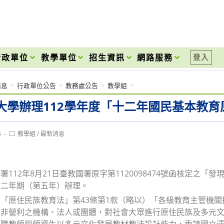
onal High School
行政單位
教學單位
招生資訊
網路服務
登入
消息
>
行政單位公告
>
教務處公告
>
教學組
>
大學辦理112學年度「十二年國民基本教
Post
4
教學組
/
最新消息
category:
署112年8月21日臺教國署原字第1120098474號函核定
第二年期（第五年）辦理。
「原住民族教育法」第43條第1款（略以）「各級教育主管機
助非營利之機構、法人或團體，對社會大眾進行原住民族及多元
現職教師與師資生以多元文化發展教材教法設計能力，委請國立