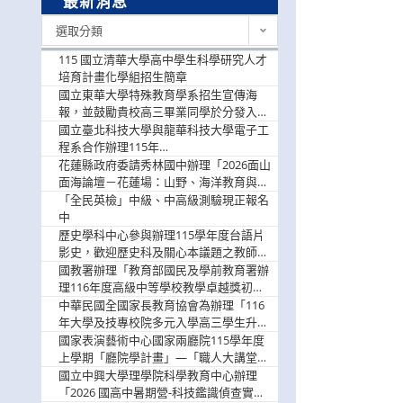
最新消息
最
選取分類
新
消
115 國立清華大學高中學生科學研究人才
息
培育計畫化學組招生簡章
國立東華大學特殊教育學系招生宣傳海
報，並鼓勵貴校高三畢業同學於分發入學
階段踴躍選填。
國立臺北科技大學與龍華科技大學電子工
程系合作辦理115年
「115.08.10~08.12「AI賦能應用於智慧半
花蓮縣政府委請秀林國中辦理「2026面山
導體研習營」，歡迎學生踴躍報名參加
面海論壇－花蓮場：山野、海洋教育與戶
外安全實務課程」，歡迎踴躍報名參加
「全民英檢」中級、中高級測驗現正報名
中
歷史學科中心參與辦理115學年度台語片
影史，歡迎歷史科及關心本議題之教師踴
躍報名參加
國教署辦理「教育部國民及學前教育署辦
理116年度高級中等學校教學卓越獎初選
實施計畫」，鼓勵教師踴躍報名
中華民國全國家長教育協會為辦理「116
年大學及技專校院多元入學高三學生升學
輔導家長說明會」
國家表演藝術中心國家兩廳院115學年度
上學期「廳院學計畫」—「職人大講堂」
及「一日體驗課程」，鼓勵踴躍報名參
國立中興大學理學院科學教育中心辦理
與。
「2026 國高中暑期營-科技鑑識偵查實戰