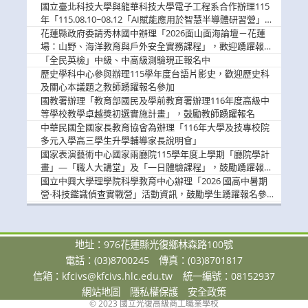
國立臺北科技大學與龍華科技大學電子工程系合作辦理115
年「115.08.10~08.12「AI賦能應用於智慧半導體研習營」，
歡迎學生踴躍報名參加
花蓮縣政府委請秀林國中辦理「2026面山面海論壇－花蓮
場：山野、海洋教育與戶外安全實務課程」，歡迎踴躍報名
參加
「全民英檢」中級、中高級測驗現正報名中
歷史學科中心參與辦理115學年度台語片影史，歡迎歷史科
及關心本議題之教師踴躍報名參加
國教署辦理「教育部國民及學前教育署辦理116年度高級中
等學校教學卓越獎初選實施計畫」，鼓勵教師踴躍報名
中華民國全國家長教育協會為辦理「116年大學及技專校院
多元入學高三學生升學輔導家長說明會」
國家表演藝術中心國家兩廳院115學年度上學期「廳院學計
畫」—「職人大講堂」及「一日體驗課程」，鼓勵踴躍報名
參與。
國立中興大學理學院科學教育中心辦理「2026 國高中暑期
營-科技鑑識偵查實戰營」活動資訊，鼓勵學生踴躍報名參
加。
地址：976花蓮縣光復鄉林森路100號
電話：(03)8700245
傳真：(03)8701817
信箱：
kfcivs@kfcivs.hlc.edu.tw
統一編號：08152937
網站地圖
隱私權保護
安全政策
© 2023 國立光復高級商工職業學校