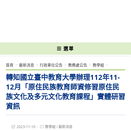
跳
轉
國立光復高級商工職業學校 National Kuangfu Commercial and Industrial
至
Vocational High School
主
要
內
容
選單
首頁
>
最新消息
>
行政單位公告
>
教務處公告
>
教學組
>
轉知國立臺中教育大學辦理112年11-
12月「原住民族教育師資修習原住民
族文化及多元文化教育課程」實體研習
資訊
Post
Post
2023-11-10
教學組
/
最新消息
last
category: