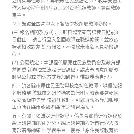
之所有專任教師、專職原住民族語老師、教學支援工
作人員及聘任6個月以上之代理代課教師、鐘點教師
為主。
２、鼓勵全國高中以下各級學校所屬教師參與。
(三)報名期間及方式：自即日起至研習課程日期前3
日截止， 請自行登入全國教師在職進修網，並依該
場次招收對象 進行報名，不開放未報名人員參與課
程。
(四)公假規定：本課程係屬原住民族委員會及教育部
共同委 託辦理之法定研習課程，請惠予同意所屬教
師以公假或 補休方式參加研習，惟課務應自理。
四、請各縣市原住民重點學校之初任教師，以優先報
名服務單 位縣市之研習場次為原則。教育部署轄國
私立高級中等學 校初任教師，可就近報名參加服務
單位所在縣市或鄰近縣 市之研習場次。
五、有關旨揭法定研習課程，係包含實體研習課程及
線上研習 課程兩部分，線上研習課程請自行登入教
育部磨課師線上 學習平台，搜尋「原住民族教育師