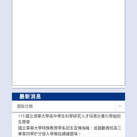
最新消息
最
選取分類
新
消
115 國立清華大學高中學生科學研究人才培育計畫化學組招
息
生簡章
國立東華大學特殊教育學系招生宣傳海報，並鼓勵貴校高三
畢業同學於分發入學階段踴躍選填。