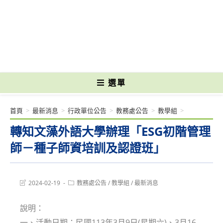
跳
轉
國立光復高級商工職業學校 National Kuangfu Commercial and Industrial
至
Vocational High School
主
要
內
容
選單
首頁
>
最新消息
>
行政單位公告
>
教務處公告
>
教學組
>
轉知文藻外語大學辦理「ESG初階管理
師－種子師資培訓及認證班」
Post
Post
2024-02-19
教務處公告
/
教學組
/
最新消息
last
category:
modified:
說明：
一、活動日期：民國113年3月9日(星期六)、3月16