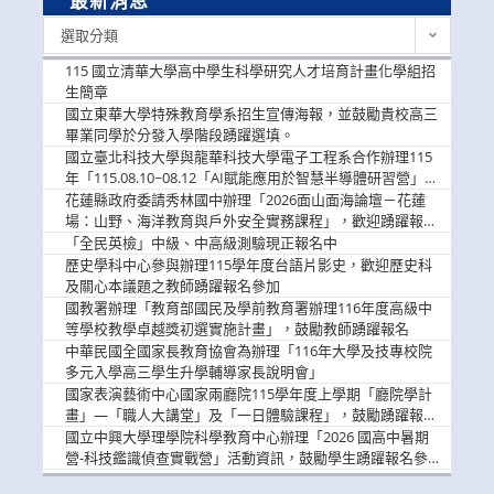
最新消息
最
選取分類
新
消
115 國立清華大學高中學生科學研究人才培育計畫化學組招
息
生簡章
國立東華大學特殊教育學系招生宣傳海報，並鼓勵貴校高三
畢業同學於分發入學階段踴躍選填。
國立臺北科技大學與龍華科技大學電子工程系合作辦理115
年「115.08.10~08.12「AI賦能應用於智慧半導體研習營」，
歡迎學生踴躍報名參加
花蓮縣政府委請秀林國中辦理「2026面山面海論壇－花蓮
場：山野、海洋教育與戶外安全實務課程」，歡迎踴躍報名
參加
「全民英檢」中級、中高級測驗現正報名中
歷史學科中心參與辦理115學年度台語片影史，歡迎歷史科
及關心本議題之教師踴躍報名參加
國教署辦理「教育部國民及學前教育署辦理116年度高級中
等學校教學卓越獎初選實施計畫」，鼓勵教師踴躍報名
中華民國全國家長教育協會為辦理「116年大學及技專校院
多元入學高三學生升學輔導家長說明會」
國家表演藝術中心國家兩廳院115學年度上學期「廳院學計
畫」—「職人大講堂」及「一日體驗課程」，鼓勵踴躍報名
參與。
國立中興大學理學院科學教育中心辦理「2026 國高中暑期
營-科技鑑識偵查實戰營」活動資訊，鼓勵學生踴躍報名參
加。