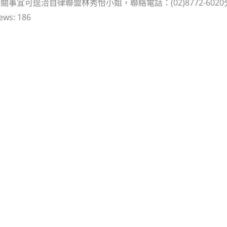
關事宜可逕洽自律聯盟林秀怡小姐，聯絡電話：(02)8772-6020
ews:
186