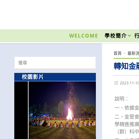
跳
轉
至
國立光復高級商工職業學校 National Kuangfu Commercial and Industrial Vocati
主
要
WELCOME
學校簡介
內
容
首頁
>
最新
Search
轉知金
for:
校園影片
Post
2023-11-1
last
modified:
說明：
一、依據金管
二、金管會
學精進推廣
（群）科