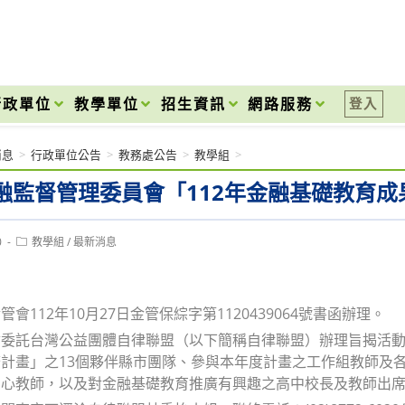
onal High School
行政單位
教學單位
招生資訊
網路服務
登入
消息
>
行政單位公告
>
教務處公告
>
教學組
>
融監督管理委員會「112年金融基礎教育
Post
0
教學組
/
最新消息
category:
會112年10月27日金管保綜字第1120439064號書函辦理。
委託台灣公益團體自律聯盟（以下簡稱自律聯盟）辦理旨揭活動
計畫」之13個夥伴縣市團隊、參與本年度計畫之工作組教師及
中心教師，以及對金融基礎教育推廣有興趣之高中校長及教師出