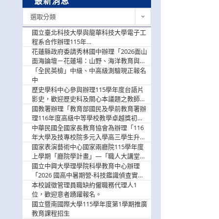
最新消息
最
選取分類
新
消
國立臺北科技大學與龍華科技大學電子工
息
程系合作辦理115年
「115.08.10~08.12「AI賦能應用於智慧半
花蓮縣政府委請秀林國中辦理「2026面山
導體研習營」，歡迎學生踴躍報名參加
面海論壇－花蓮場：山野、海洋教育與戶
外安全實務課程」，歡迎踴躍報名參加
「全民英檢」中級、中高級測驗現正報名
中
歷史學科中心參與辦理115學年度台語片
影史，歡迎歷史科及關心本議題之教師踴
躍報名參加
國教署辦理「教育部國民及學前教育署辦
理116年度高級中等學校教學卓越獎初選
實施計畫」，鼓勵教師踴躍報名
中華民國全國家長教育協會為辦理「116
年大學及技專校院多元入學高三學生升學
輔導家長說明會」
國家表演藝術中心國家兩廳院115學年度
上學期「廳院學計畫」—「職人大講堂」
及「一日體驗課程」，鼓勵踴躍報名參
國立中興大學理學院科學教育中心辦理
與。
「2026 國高中暑期營-科技鑑識偵查實戰
營」活動資訊，鼓勵學生踴躍報名參加。
本校誠徵管理員職缺約僱職務代理人1
位，歡迎意者踴躍報名。
國立暨南國際大學115學年度第1學期推廣
教育課程招生