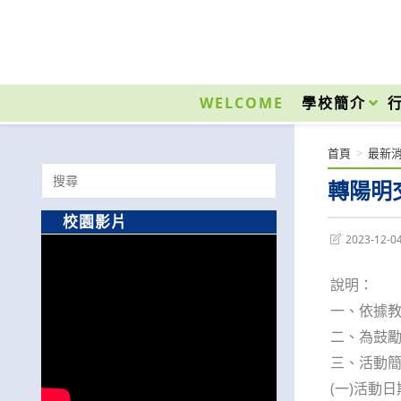
跳
轉
至
國立光復高級商工職業學校 National Kuangfu Commercial and Industrial Vocati
主
要
WELCOME
學校簡介
內
容
首頁
>
最新
Search
轉陽明
for:
校園影片
Post
2023-12-0
last
modified:
說明：
一、依據教育
二、為鼓勵
三、活動
(一)活動