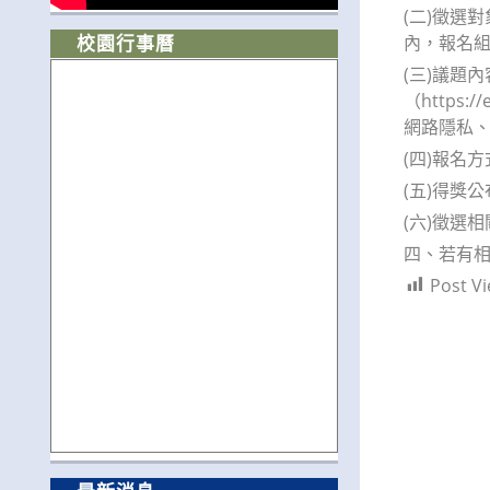
(二)徵選
內，報名組
校園行事曆
(三)議題
（https
網路隱私
(四)報名
(五)得獎
(六)徵選相
四、若有相關
Post Vi