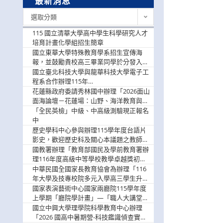
最新消息
最
選取分類
新
消
115 國立清華大學高中學生科學研究人才
息
培育計畫化學組招生簡章
國立東華大學特殊教育學系招生宣傳海
報，並鼓勵貴校高三畢業同學於分發入學
階段踴躍選填。
國立臺北科技大學與龍華科技大學電子工
程系合作辦理115年
「115.08.10~08.12「AI賦能應用於智慧半
花蓮縣政府委請秀林國中辦理「2026面山
導體研習營」，歡迎學生踴躍報名參加
面海論壇－花蓮場：山野、海洋教育與戶
外安全實務課程」，歡迎踴躍報名參加
「全民英檢」中級、中高級測驗現正報名
中
歷史學科中心參與辦理115學年度台語片
影史，歡迎歷史科及關心本議題之教師踴
躍報名參加
國教署辦理「教育部國民及學前教育署辦
理116年度高級中等學校教學卓越獎初選
實施計畫」，鼓勵教師踴躍報名
中華民國全國家長教育協會為辦理「116
年大學及技專校院多元入學高三學生升學
輔導家長說明會」
國家表演藝術中心國家兩廳院115學年度
上學期「廳院學計畫」—「職人大講堂」
及「一日體驗課程」，鼓勵踴躍報名參
國立中興大學理學院科學教育中心辦理
與。
「2026 國高中暑期營-科技鑑識偵查實戰