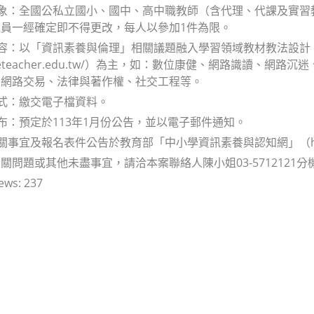
對象：全國公私立國小、國中、高中職教師（含代理、代課及實
員一經確定即不得更改，每人以參加1件為限。
內容：以「資訊素養與倫理」相關議題融入學習領域教材教法設
://eteacher.edu.tw/）為主，如：數位康健、網路識讀
、網路交易、法律與著作權、社交工程等。
方式：繳交電子檔資料。
公布：預定於113年1月份公告，並以電子郵件通知。
關事宜及報名表件公告於教育部「中小學資訊素養與認知網」（https://
問題或其他未盡事宜，請洽本案聯絡人陳小姐03-5712121分機52480
ews:
237