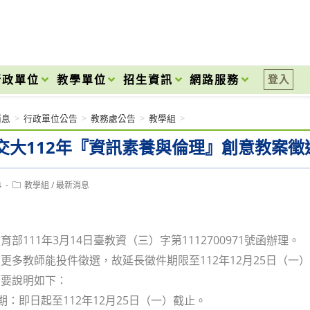
onal High School
行政單位
教學單位
招生資訊
網路服務
登入
消息
>
行政單位公告
>
教務處公告
>
教學組
>
交大112年『資訊素養與倫理』創意教案徵
Post
4
教學組
/
最新消息
category:
部111年3月14日臺教資（三）字第1112700971號函辦理。
更多教師能投件徵選，故延長徵件期限至112年12月25日（一
簡要說明如下：
日期：即日起至112年12月25日（一）截止。