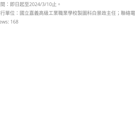
：即日起至2024/3/10止。
行單位：國立嘉義高級工業職業學校製圖科白景政主任；聯絡電話（05
ews:
168