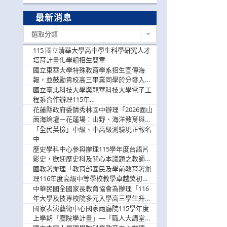
最新消息
最
選取分類
新
消
115 國立清華大學高中學生科學研究人才
息
培育計畫化學組招生簡章
國立東華大學特殊教育學系招生宣傳海
報，並鼓勵貴校高三畢業同學於分發入學
階段踴躍選填。
國立臺北科技大學與龍華科技大學電子工
程系合作辦理115年
「115.08.10~08.12「AI賦能應用於智慧半
花蓮縣政府委請秀林國中辦理「2026面山
導體研習營」，歡迎學生踴躍報名參加
面海論壇－花蓮場：山野、海洋教育與戶
外安全實務課程」，歡迎踴躍報名參加
「全民英檢」中級、中高級測驗現正報名
中
歷史學科中心參與辦理115學年度台語片
影史，歡迎歷史科及關心本議題之教師踴
躍報名參加
國教署辦理「教育部國民及學前教育署辦
理116年度高級中等學校教學卓越獎初選
實施計畫」，鼓勵教師踴躍報名
中華民國全國家長教育協會為辦理「116
年大學及技專校院多元入學高三學生升學
輔導家長說明會」
國家表演藝術中心國家兩廳院115學年度
上學期「廳院學計畫」—「職人大講堂」