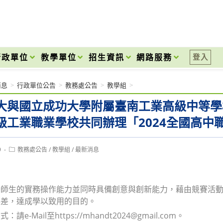
onal High School
行政單位
教學單位
招生資訊
網路服務
登入
消息
>
行政單位公告
>
教務處公告
>
教學組
>
大與國立成功大學附屬臺南工業高級中等學
級工業職業學校共同辦理「2024全國高中
Post
9
教務處公告
/
教學組
/
最新消息
category:
升師生的實務操作能力並同時具備創意與創新能力，藉由競賽活
落差，達成學以致用的目的。
請e-Mail至https://mhandt2024@gmail.com。