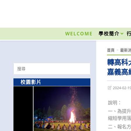
跳
轉
至
國立光復高級商工職業學校 National Kuangfu Commercial and Industrial Vocati
主
要
WELCOME
學校簡介
內
容
首頁
>
最新
轉高科
Search
嘉義高
for:
校園影片
Post
2024-02-1
last
modified:
說明：
一、為提
縮短學用
二、報名方式：